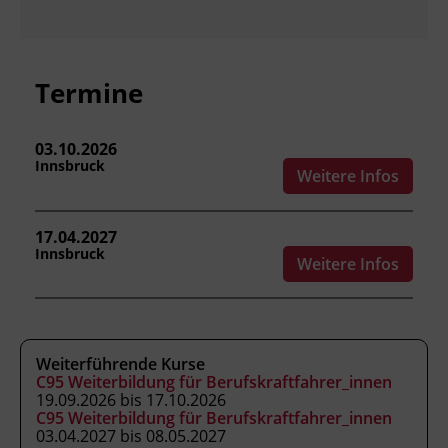
die Sozialvorschriften und Vorschriften
für Kraftfahrer_innen anwenden.
die Vorschriften im Güterverkehr
berücksichtigen.
Termine
das wirtschaftliche Umfeld und die
Marktordnung des Güterverkehrs
einordnen.
03.10.2026
Innsbruck
Kriminalität und illegale Einschleusung
Weitere Infos
erkennen und richtig reagieren.
17.04.2027
Innsbruck
Weitere Infos
Kursformat
Präsenzunterricht
Leitung
Weiterführende Kurse
C95 Weiterbildung für Berufskraftfahrer_innen
Fachtrainer_in
19.09.2026 bis 17.10.2026
C95 Weiterbildung für Berufskraftfahrer_innen
03.04.2027 bis 08.05.2027