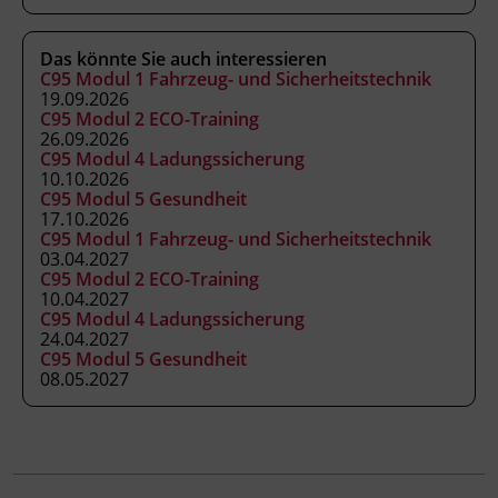
Abschluss
Kursbesuchsbestätigung
Das könnte Sie auch interessieren
C95 Modul 1 Fahrzeug- und Sicherheitstechnik
19.09.2026
Abschlussinformation
C95 Modul 2 ECO-Training
gemäß § 19 Güterbeförderungsgesetz 1995, §
26.09.2026
14a Gelegenheitsverkehrs-Gesetz 1996 und §
C95 Modul 4 Ladungssicherung
10.10.2026
44a Kraftfahrliniengesetz
C95 Modul 5 Gesundheit
17.10.2026
C95 Modul 1 Fahrzeug- und Sicherheitstechnik
Abschlussinformation
03.04.2027
C95 Modul 2 ECO-Training
gemäß § 19 Güterbeförderungsgesetz 1995, §
10.04.2027
14a Gelegenheitsverkehrs-Gesetz 1996 und §
C95 Modul 4 Ladungssicherung
44a Kraftfahrliniengesetz
24.04.2027
C95 Modul 5 Gesundheit
08.05.2027