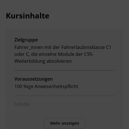
Ingenieurzertifizierung
Deutsch und Integration
BFI Reutte
Kursinhalte
Akademisches Studienzentrum
BFI Schwaz
Digitales Lernen
Zielgruppe
Fahrer_innen mit der Fahrerlaubnisklasse C1
oder C, die einzelne Module der C95-
Weiterbildung
absolvieren
Voraussetzungen
100 %ige Anwesenheitspflicht
Inhalte
Nach Abschluss des Moduls können die
Teilnehmenden:
Mehr anzeigen