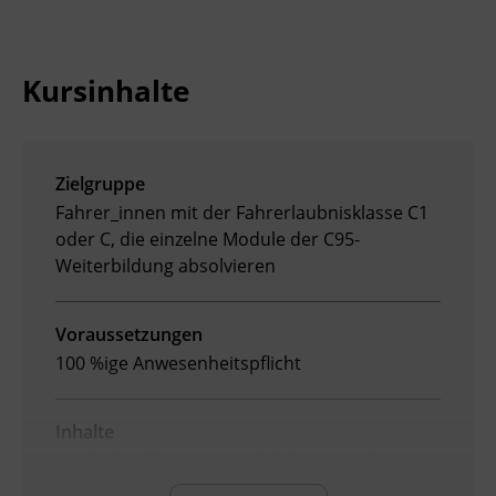
Ingenieurzertifizierung
Deutsch und Integration
BFI Reutte
Kursinhalte
Akademisches Studienzentrum
BFI Schwaz
Digitales Lernen
Zielgruppe
Fahrer_innen mit der Fahrerlaubnisklasse C1
oder C, die einzelne Module der C95-
Weiterbildung absolvieren
Voraussetzungen
100 %ige Anwesenheitspflicht
Inhalte
Nach Abschluss des Moduls können die
Teilnehmenden: