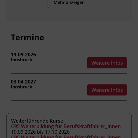
Mehr anzeigen
die Eigenschaften der kinematischen
Kette erklären.
die Funktionsweise der
Sicherheitsausstattung beschreiben.
Termine
sicherheitsbewusst im Straßenverkehr
handeln.
typische Verkehrsunfälle im
19.09.2026
Innsbruck
Güterverkehr und ihre Ursachen
Weitere Infos
einordnen.
03.04.2027
Innsbruck
Weitere Infos
Kursformat
Präsenzunterricht
Leitung
Weiterführende Kurse
C95 Weiterbildung für Berufskraftfahrer_innen
Fachtrainer_in
19.09.2026 bis 17.10.2026
C95 Weiterbildung für Berufskraftfahrer_innen