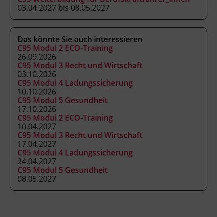
03.04.2027 bis 08.05.2027
Abschluss
Kursbesuchsbestätigung
Das könnte Sie auch interessieren
C95 Modul 2 ECO-Training
26.09.2026
Hinweis
C95 Modul 3 Recht und Wirtschaft
gemäß § 19 Güterbeförderungsgesetz 1995, §
03.10.2026
14a Gelegenheitsverkehrs-Gesetz 1996 und §
C95 Modul 4 Ladungssicherung
10.10.2026
44a Kraftfahrliniengesetz
C95 Modul 5 Gesundheit
17.10.2026
C95 Modul 2 ECO-Training
Abschlussinformation
10.04.2027
C95 Modul 3 Recht und Wirtschaft
gemäß § 19 Güterbeförderungsgesetz 1995, §
17.04.2027
14a Gelegenheitsverkehrs-Gesetz 1996 und §
C95 Modul 4 Ladungssicherung
44a Kraftfahrliniengesetz
24.04.2027
C95 Modul 5 Gesundheit
08.05.2027