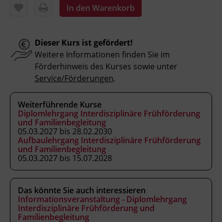
therapeutische oder sozialwissenschaftliche
In den Warenkorb
Grundausbildung bzw. entsprechende
Praxiserfahrung voraus.
Dieser Kurs ist gefördert!
Weitere Informationen finden Sie im
Inhalte
Förderhinweis des Kurses sowie unter
Vatermuster
Service/Förderungen
.
Muttermuster
Kindmuster
Weiterführende Kurse
Ehemuster
Diplomlehrgang Interdisziplinäre Frühförderung
Genogramme
und Familienbegleitung
05.03.2027 bis 28.02.2030
Traumatische Belastungen
Aufbaulehrgang Interdisziplinäre Frühförderung
Stellung des Kindes mit Behinderung in der
und Familienbegleitung
Familie
05.03.2027 bis 15.07.2028
Stellung des gesunden Geschwisters
Das könnte Sie auch interessieren
Informationsveranstaltung - Diplomlehrgang
Kursformat
Interdisziplinäre Frühförderung und
Präsenzunterricht
Familienbegleitung