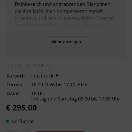
Frühbereich und angrenzenden Disziplinen,
die ihre fachlichen Kompetenzen gezielt
erweitern und sich zu ausgewählten Themen
vertieft weiterbilden möchten, ohne den
gesamten Lehrgang zu absolvieren.
Mehr anzeigen
Ebenso willkommen sind Fachpersonen, die
mit Kindern im Alter von 0–6 Jahren und
deren Familien arbeiten und ihre
Kurs Nr. 1021006.26
systemische, entwicklungspsychologische
sowie beraterische Kompetenz vertiefen
Kursort:
Innsbruck
möchten.
Termin:
16.10.2026 bis 17.10.2026
Dauer:
18 UE
Freitag und Samstag 09:00 bis 17:30 Uhr
€ 295,00
Voraussetzungen
Verfügbar
Die Teilnahme setzt in der Regel eine
abgeschlossene pädagogische,