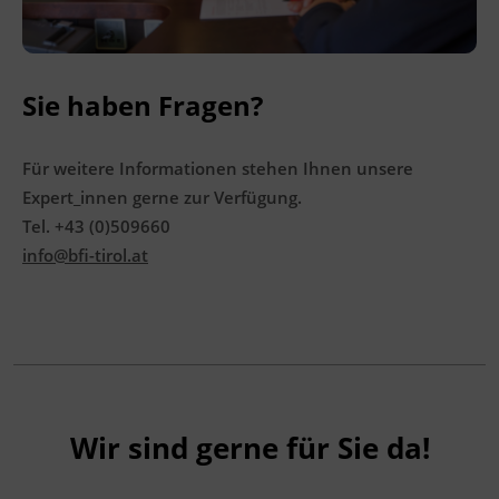
Förderhinweis
Das Land Tirol fördert bis zu maximal 30 %
der Kurskosten. Nähere Informationen finden
Sie haben Fragen?
Sie unter
www.mein-update.at
Für weitere Informationen stehen Ihnen unsere
Expert_innen gerne zur Verfügung.
Tel. +43 (0)509660
info@bfi-tirol.at
Wir sind gerne für Sie da!