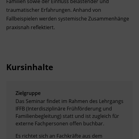
Familien sowie der Einfluss belastender und
traumatischer Erfahrungen. Anhand von
Ingenieurzertifizierung
Deutsch und Integration
BFI Reutte
Fallbeispielen werden systemische Zusammenhänge
Akademisches Studienzentrum
BFI Schwaz
praxisnah reflektiert.
Digitales Lernen
Kursinhalte
Zielgruppe
Das Seminar findet im Rahmen des Lehrgangs
IFFB (Interdisziplinäre Frühförderung und
Familienbegleitung) statt und ist zugleich für
externe Fachpersonen offen buchbar.
Es richtet sich an Fachkräfte aus dem