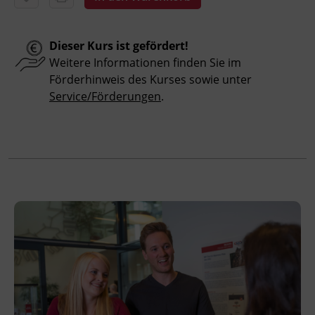
Abschluss
Dieser Kurs ist gefördert!
Kursbesuchsbestätigung
Weitere Informationen finden Sie im
Förderhinweis des Kurses sowie unter
Hinweis
Service/Förderungen
.
Bitte beachten Sie, dass an offiziellen
österreichischen Feiertagen keine Kurse
stattfinden. Ausfallende Termine werden
innerhalb der Kursdauer mittels
Ersatzterminen bzw. Ersatzfreitagen
eingeholt.
Veranstaltungsort
BFI Tirol Bildungszentrum
Ing.-Etzel-Straße 7
6020 Innsbruck