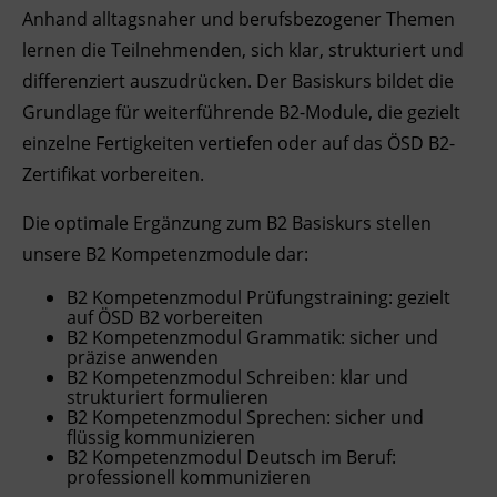
Anhand alltagsnaher und berufsbezogener Themen
Ingenieurzertifizierung
Deutsch und Integration
BFI Reutte
lernen die Teilnehmenden, sich klar, strukturiert und
differenziert auszudrücken. Der Basiskurs bildet die
Akademisches Studienzentrum
BFI Schwaz
Grundlage für weiterführende B2-Module, die gezielt
einzelne Fertigkeiten vertiefen oder auf das ÖSD B2-
Digitales Lernen
Zertifikat vorbereiten.
Die optimale Ergänzung zum B2 Basiskurs stellen
unsere B2 Kompetenzmodule dar:
B2 Kompetenzmodul Prüfungstraining: gezielt
auf ÖSD B2 vorbereiten
B2
Kompetenz
modul Grammatik: sicher und
präzise anwenden
B2
Kompetenz
modul Schreiben: klar und
strukturiert formulieren
B2
Kompetenz
modul Sprechen: sicher und
flüssig kommunizieren
B2
Kompetenz
modul Deutsch im Beruf:
professionell kommunizieren