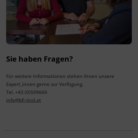
Förderhinweis
Das Land Tirol fördert bis zu maximal 30 %
der Kurskosten. Nähere Informationen finden
Sie unter
www.mein-update.at
Terminübersicht
Sie haben Fragen?
Für weitere Informationen stehen Ihnen unsere
Expert_innen gerne zur Verfügung.
Tel. +43 (0)509660
info@bfi-tirol.at