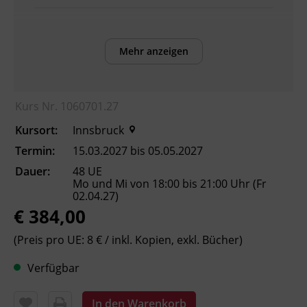
Voraussetzungen
Das für Sie passende Kursniveau finden Sie
Mehr anzeigen
mit unserer Einstufung, die Sie online über
die BFI Tirol Homepage absolvieren können.
Kurs Nr. 1060701.27
Inhalte
Kursort:
Innsbruck
Verbesserung der sprachlichen Kompetenzen
Termin:
15.03.2027 bis 05.05.2027
sowie Erhöhung der Chancen am
Dauer:
48 UE
Arbeitsmarkt
Mo und Mi von 18:00 bis 21:00 Uhr (Fr
02.04.27)
€ 384,00
Kursformat
Präsenzunterricht
(Preis pro UE: 8 € / inkl. Kopien, exkl. Bücher)
Verfügbar
Leitung
Fachtrainer_in
In den Warenkorb