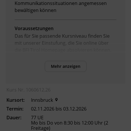
Kommunikationssituationen angemessen
bewältigen können
Voraussetzungen
Das für Sie passende Kursniveau finden Sie
mit unserer Einstufung, die Sie online über
die BFI Tirol Homepage absolvieren können.
Mehr anzeigen
Inhalte
Verbesserung der sprachlichen Kompetenzen
sowie Erhöhung der Chancen am
Kurs Nr. 1060612.26
Arbeitsmarkt
Kursort:
Innsbruck
Kursformat
Termin:
02.11.2026 bis 03.12.2026
Präsenzunterricht
Dauer:
77 UE
Mo bis Do von 8:30 bis 12:00 Uhr (2
Freitage)