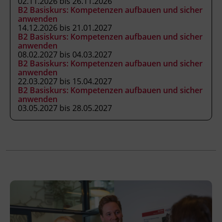
02.11.2026 bis 26.11.2026
6020 Innsbruck
B2 Basiskurs: Kompetenzen aufbauen und sicher
anwenden
14.12.2026 bis 21.01.2027
B2 Basiskurs: Kompetenzen aufbauen und sicher
Förderhinweis
anwenden
Das Land Tirol fördert bis zu maximal 30 %
08.02.2027 bis 04.03.2027
B2 Basiskurs: Kompetenzen aufbauen und sicher
der Kurskosten. Nähere Informationen finden
anwenden
Sie unter
www.mein-update.at
22.03.2027 bis 15.04.2027
B2 Basiskurs: Kompetenzen aufbauen und sicher
anwenden
03.05.2027 bis 28.05.2027
Terminübersicht