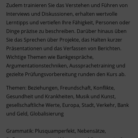
Zudem trainieren Sie das Verstehen und Führen von
Ingenieurzertifizierung
Deutsch und Integration
BFI Reutte
Interviews und Diskussionen, erhalten wertvolle
Lerntipps und vertiefen Ihre Fähigkeit, Personen oder
Akademisches Studienzentrum
BFI Schwaz
Dinge präzise zu beschreiben. Darüber hinaus üben
Sie das Sprechen über Projekte, das Halten kurzer
Digitales Lernen
Präsentationen und das Verfassen von Berichten.
Wichtige Themen wie Bankgespräche,
Argumentationstechniken, Aussprachetraining und
gezielte Prüfungsvorbereitung runden den Kurs ab.
Themen: Beziehungen, Freundschaft, Konflikte,
Gesundheit und Krankheiten, Musik und Kunst,
gesellschaftliche Werte, Europa, Stadt, Verkehr, Bank
und Geld, Globalisierung
Grammatik: Plusquamperfekt, Nebensätze,