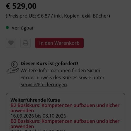
Leitung
€ 529,00
Fachtrainer_in
(Preis pro UE: € 6,87 / inkl. Kopien, exkl. Bücher)
Verfügbar
Abschluss
Kursbesuchsbestätigung
In den Warenkorb
Hinweis
Bitte beachten Sie, dass an offiziellen
Dieser Kurs ist gefördert!
österreichischen Feiertagen keine Kurse
Weitere Informationen finden Sie im
stattfinden. Ausfallende Termine werden
Förderhinweis des Kurses sowie unter
innerhalb der Kursdauer mittels
Service/Förderungen
.
Ersatzterminen bzw. Ersatzfreitagen
eingeholt.
Weiterführende Kurse
B2 Basiskurs: Kompetenzen aufbauen und sicher
anwenden
Veranstaltungsort
16.09.2026 bis 08.10.2026
B2 Basiskurs: Kompetenzen aufbauen und sicher
BFI Tirol Bildungszentrum
anwenden
Ing.-Etzel-Straße 7