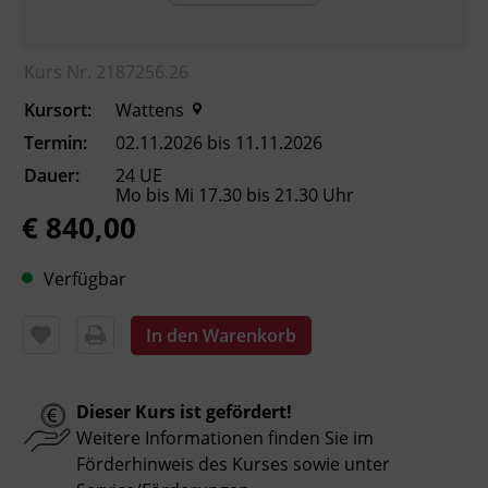
Einzelhub- Dauerhub-Schaltungen zu einer
oszillierenden Ablaufschaltung am
Kurs Nr. 2187256.26
Pneumatik- Übungsstand aufgebaut. Erklären
und Demonstrieren von verschiedenen
Kursort:
Wattens
taktgesteuerten Prozessen sowie des
Termin:
02.11.2026 bis 11.11.2026
Mehrstellungszylinders und der
Dauer:
24 UE
Schwenkmotoren. Besonderes Augenmerk
Mo bis Mi 17.30 bis 21.30 Uhr
wird bei diesem Kurs auf die systematische
€ 840,00
Fehlersuche und -behebung gelegt.
Verfügbar
Kursformat
Präsenzunterricht
In den Warenkorb
Leitung
Dieser Kurs ist gefördert!
Fachtrainer_in
Weitere Informationen finden Sie im
Förderhinweis des Kurses sowie unter