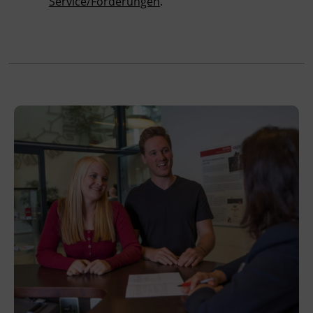
Abschluss
Service/Förderungen
.
Kursbesuchsbestätigung
Veranstaltungsort
BFI Tirol Ausbildungszentrum Metall Wattens
Auweg 5
6112 Wattens
Förderhinweis
Das Land Tirol fördert bis zu maximal 30 %
der Kurskosten. Nähere Informationen finden
Sie unter
www.mein-update.at
Terminübersicht