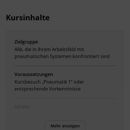
Ingenieurzertifizierung
Deutsch und Integration
BFI Reutte
Kursinhalte
Akademisches Studienzentrum
BFI Schwaz
Digitales Lernen
Zielgruppe
Alle, die in ihrem Arbeitsfeld mit
pneumatischen Systemen konfrontiert sind
Voraussetzungen
Kursbesuch „Pneumatik 1“ oder
entsprechende Vorkenntnisse
Inhalte
Entwicklung von Steuerung mit mehreren
Zylindern, Berechnung von Kolbenkräften und
Mehr anzeigen
Geschwindigkeiten. In Folge werden