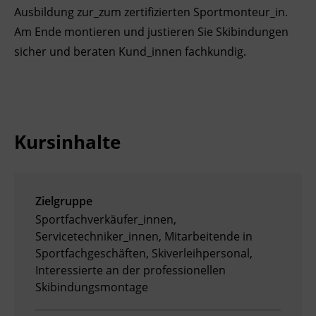
Ausbildung zur_zum zertifizierten Sportmonteur_in.
Ingenieurzertifizierung
Deutsch und Integration
BFI Reutte
Am Ende montieren und justieren Sie Skibindungen
sicher und beraten Kund_innen fachkundig.
Akademisches Studienzentrum
BFI Schwaz
Digitales Lernen
Kursinhalte
Zielgruppe
Sportfachverkäufer_innen,
Servicetechniker_innen, Mitarbeitende in
Sportfachgeschäften, Skiverleihpersonal,
Interessierte an der professionellen
Skibindungsmontage