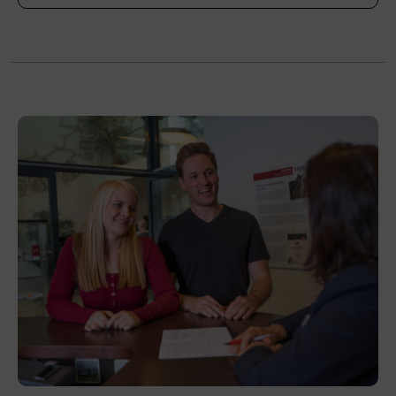
Bitte bringen Sie festes Schuhwerk und, wenn
vorhanden, eigene Skischuhe mit. Auskünfte
erteilt der Verband der Sportartikelerzeuger
und Sportartikelhändler Österreichs (VSSÖ),
akademie@vsso.at
, Tel. +43 662 4687 600.
Veranstaltungsort
BFI Tirol Bildungszentrum
Ing.-Etzel-Straße 7
6020 Innsbruck
Förderhinweis
Das Land Tirol fördert bis zu maximal 30 %
der Kurskosten. Nähere Informationen finden
Sie unter
www.mein-update.at