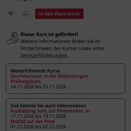
und Auslösewerte kontrollieren.
Kund_innen im Verkaufs- und
In den Warenkorb
Serviceprozess beraten und die
individuellen Skidaten aufnehmen.
Dieser Kurs ist gefördert!
Weitere Informationen finden Sie im
Förderhinweis des Kurses sowie unter
Kursformat
Service/Förderungen
.
Präsenzunterricht
Weiterführende Kurse
Leitung
Sportmonteur_in für Skibindungen -
Prüfungskurs
Fachtrainer_in
24.11.2026 bis 25.11.2026
Abschluss
Das könnte Sie auch interessieren
Kursbesuchsbestätigung
Ausbildung zum_zur Pistenretter_in
17.11.2026 bis 19.11.2026
Notfall auf der Piste
Hinweis
01.12.2026 bis 02.12.2026