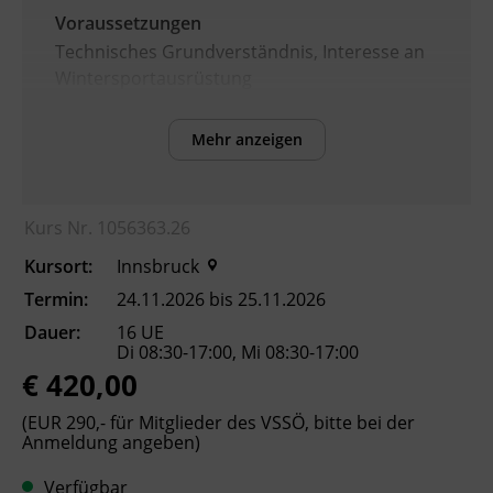
Voraussetzungen
Technisches Grundverständnis, Interesse an
Wintersportausrüstung
Mehr anzeigen
Inhalte
Nach Abschluss des Kurses können die
Teilnehmenden:
Kurs Nr. 1056363.26
Aufbau und Funktion moderner Alpin-
Kursort:
Innsbruck
Skibindungen erklären.
mechanische und elektronische
Termin:
24.11.2026 bis 25.11.2026
Bindungssysteme vergleichen.
Dauer:
16 UE
Skibindungen fachgerecht montieren
Di 08:30-17:00, Mi 08:30-17:00
€ 420,00
und justieren.
die einschlägigen Sicherheitsnormen (z.
(EUR 290,- für Mitglieder des VSSÖ, bitte bei der
B. ISO 11088) sowie Dokumentations-
Anmeldung angeben)
und Haftungspflichten berücksichtigen.
das Bindungseinstellprüfgerät bedienen
Verfügbar