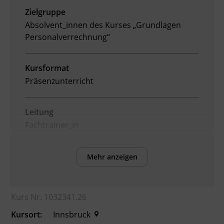
Zielgruppe
Ingenieurzertifizierung
Deutsch und Integration
BFI Reutte
Absolvent_innen des Kurses „Grundlagen
Personalverrechnung“
Akademisches Studienzentrum
BFI Schwaz
Kursformat
Digitales Lernen
Präsenzunterricht
Leitung
Fachtrainer_in
Abschluss
Mehr anzeigen
BFI Tirol Zertifikat
Kurs Nr. 1032341.26
Veranstaltungsort
BFI Tirol Bildungszentrum
Kursort:
Innsbruck