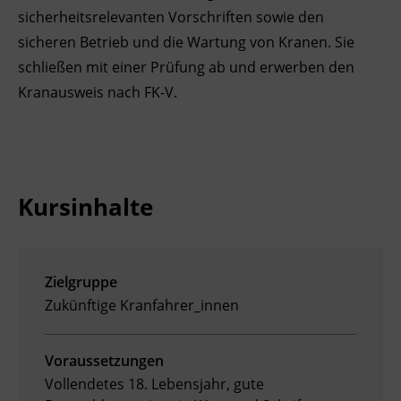
sicherheitsrelevanten Vorschriften sowie den
Ingenieurzertifizierung
Deutsch und Integration
BFI Reutte
sicheren Betrieb und die Wartung von Kranen. Sie
schließen mit einer Prüfung ab und erwerben den
Akademisches Studienzentrum
BFI Schwaz
Kranausweis nach FK-V.
Digitales Lernen
Kursinhalte
Zielgruppe
Zukünftige Kranfahrer_innen
Voraussetzungen
Vollendetes 18. Lebensjahr, gute