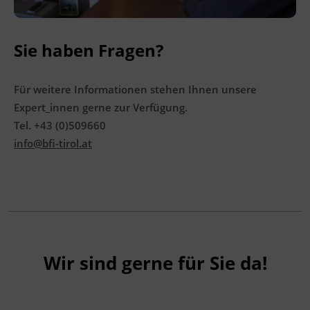
BFI Tirol Bildungszentrum
Ing.-Etzel-Straße 7
6020 Innsbruck
Sie haben Fragen?
Förderhinweis
Für weitere Informationen stehen Ihnen unsere
Das Land Tirol fördert bis zu maximal 30 %
Expert_innen gerne zur Verfügung.
der Kurskosten. Nähere Informationen finden
Tel. +43 (0)509660
Sie unter
www.mein-update.at
info@bfi-tirol.at
Abschlussinformation
BGBl. II Nr. 13/2007 idgF unterrichtet nach
Anhang 3 der Fachkenntnisnachweis-
Verordnung, als ermächtigte
Ausbildungseinrichtung gemäß § 63
Wir sind gerne für Sie da!
ArbeitnehmerInnenschutzgesetz, BGBl. Nr.
450/1994 idgF