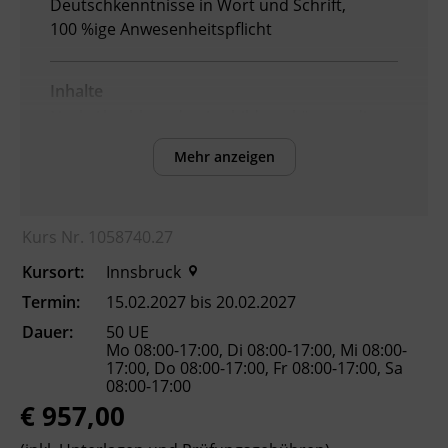
Deutschkenntnisse in Wort und Schrift,
100 %ige Anwesenheitspflicht
Inhalte
Nach Abschluss der Ausbildung können die
Teilnehmenden:
Mehr anzeigen
die
Arbeitnehmer_innenschutzvorschriften
und Normen für den Kranbetrieb
Kurs Nr. 1058740.27
anwenden.
Kursort:
Innsbruck
die Grundlagen von Mechanik, Hydraulik
und Elektrotechnik erklären.
Termin:
15.02.2027 bis 20.02.2027
Masse und Schwerpunkt einer Last
Dauer:
50 UE
bestimmen.
Mo 08:00-17:00, Di 08:00-17:00, Mi 08:00-
17:00, Do 08:00-17:00, Fr 08:00-17:00, Sa
Lasttabelle und Lastdiagramm lesen und
08:00-17:00
anwenden.
€ 957,00
Trage- und Lastaufnahmemittel
auswählen und Lasten richtig