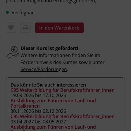
(inkl. Unterlagen und Prüfungsgebühren)
anschlagen.
Verfügbar
die Verständigungsmöglichkeiten beim
Kranbetrieb einsetzen.
Aufbau und Besonderheiten eines
In den Warenkorb
Fahrzeugkrans beschreiben.
Wartungsarbeiten sowie Sicht- und
Dieser Kurs ist gefördert!
Funktionsprüfungen durchführen und
Weitere Informationen finden Sie im
Sondereinsätze einordnen.
Förderhinweis des Kurses sowie unter
Service/Förderungen
.
Kursformat
Das könnte Sie auch interessieren
Präsenzunterricht
C95 Weiterbildung für Berufskraftfahrer_innen
19.09.2026 bis 17.10.2026
Ausbildung zum Führen von Lauf- und
Leitung
Portalkranen
30.11.2026 bis 02.12.2026
Fachtrainer_in
C95 Weiterbildung für Berufskraftfahrer_innen
03.04.2027 bis 08.05.2027
Ausbildung zum Führen von Lauf- und
Abschluss