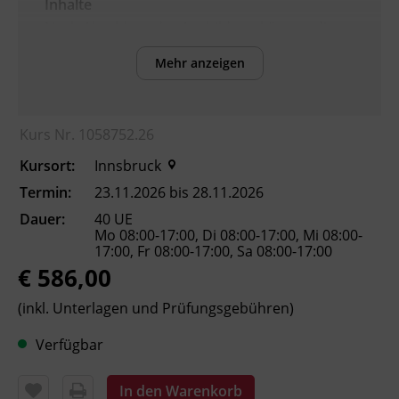
Inhalte
Nach Abschluss der Ausbildung können die
Teilnehmenden:
Mehr anzeigen
die
Arbeitnehmer_innenschutzvorschriften
und Normen für den Kranbetrieb
Kurs Nr. 1058752.26
anwenden.
Kursort:
Innsbruck
die Grundlagen von Mechanik, Hydraulik
und Elektrotechnik erklären.
Termin:
23.11.2026 bis 28.11.2026
Masse und Schwerpunkt einer Last
Dauer:
40 UE
bestimmen.
Mo 08:00-17:00, Di 08:00-17:00, Mi 08:00-
17:00, Fr 08:00-17:00, Sa 08:00-17:00
Lasttabelle und Lastdiagramm lesen und
€ 586,00
anwenden.
Trage- und Lastaufnahmemittel
(inkl. Unterlagen und Prüfungsgebühren)
auswählen und Lasten richtig
anschlagen.
Verfügbar
die Verständigungsmöglichkeiten beim
Kranbetrieb einsetzen.
In den Warenkorb