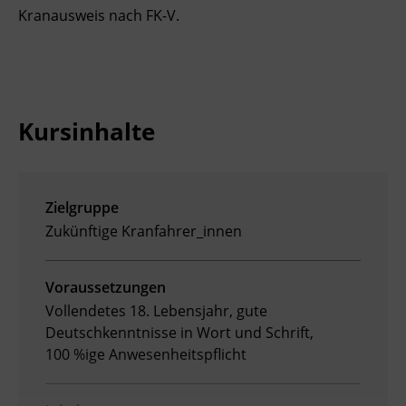
Kranausweis nach FK-V.
Ingenieurzertifizierung
Deutsch und Integration
BFI Reutte
Akademisches Studienzentrum
BFI Schwaz
Digitales Lernen
Kursinhalte
Zielgruppe
Zukünftige Kranfahrer_innen
Voraussetzungen
Vollendetes 18. Lebensjahr, gute
Deutschkenntnisse in Wort und Schrift,
100 %ige Anwesenheitspflicht