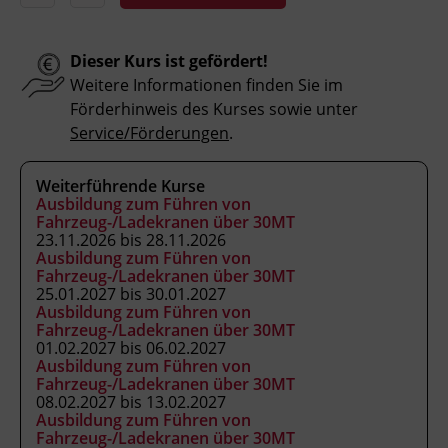
Aufbau und Besonderheiten eines
Baudrehkranes beschreiben.
Wartungsarbeiten sowie Sicht- und
Dieser Kurs ist gefördert!
Funktionsprüfungen durchführen und
Weitere Informationen finden Sie im
Sondereinsätze einordnen.
Förderhinweis des Kurses sowie unter
Service/Förderungen
.
Kursformat
Weiterführende Kurse
Ausbildung zum Führen von
Präsenzunterricht
Fahrzeug-/Ladekranen über 30MT
23.11.2026 bis 28.11.2026
Ausbildung zum Führen von
Leitung
Fahrzeug-/Ladekranen über 30MT
25.01.2027 bis 30.01.2027
Fachtrainer_in
Ausbildung zum Führen von
Fahrzeug-/Ladekranen über 30MT
01.02.2027 bis 06.02.2027
Abschluss
Ausbildung zum Führen von
Kranausweis nach FK-V
Fahrzeug-/Ladekranen über 30MT
08.02.2027 bis 13.02.2027
Ausbildung zum Führen von
Fahrzeug-/Ladekranen über 30MT
Abschlussinformation