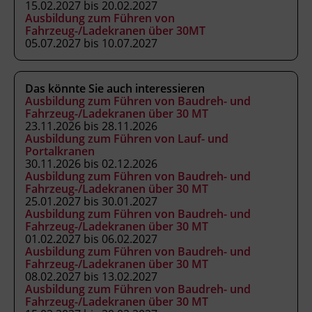
15.02.2027 bis 20.02.2027
Kranausweis nach FK-V und
Ausbildung zum Führen von
Fahrzeug-/Ladekranen über 30MT
Kursbesuchsbestätigung.
Unterrichtet nach
05.07.2027 bis 10.07.2027
Anhang 3 der Fachkenntnisnachweis-
Verordnung (BGBl. II Nr. 13/2007 in der
geltenden Fassung) als ermächtigte
Das könnte Sie auch interessieren
Ausbildungseinrichtung gemäß § 63
Ausbildung zum Führen von Baudreh- und
Fahrzeug-/Ladekranen über 30 MT
ArbeitnehmerInnenschutzgesetz (BGBl. Nr.
23.11.2026 bis 28.11.2026
450/1994 in der geltenden Fassung).
Ausbildung zum Führen von Lauf- und
Portalkranen
30.11.2026 bis 02.12.2026
Ausbildung zum Führen von Baudreh- und
Hinweis
Fahrzeug-/Ladekranen über 30 MT
Mitzubringen: Taschenrechner
25.01.2027 bis 30.01.2027
Ausbildung zum Führen von Baudreh- und
Fahrzeug-/Ladekranen über 30 MT
Veranstaltungsort
01.02.2027 bis 06.02.2027
Ausbildung zum Führen von Baudreh- und
BFI Tirol Bildungszentrum
Fahrzeug-/Ladekranen über 30 MT
Ing.-Etzel-Straße 7
08.02.2027 bis 13.02.2027
Ausbildung zum Führen von Baudreh- und
6020 Innsbruck
Fahrzeug-/Ladekranen über 30 MT