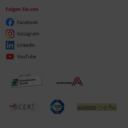
Folgen Sie uns
Facebook
Instagram
LinkedIn
YouTube
Umgesetzt