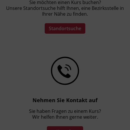
nach SystemCert personenzertifiziert.
Sie möchten einen Kurs buchen?
Unsere Standortsuche hilft Ihnen, eine Bezirksstelle in
Ihrer Nähe zu finden.
Hinweis
Standortsuche
Der Lehrgang ist berufsbegleitend. Die
Seminare finden im Abstand von zwei bis drei
Wochen jeweils freitags und samstags
ganztags statt. In den Ferien werden in der
Regel keine Seminare abgehalten.
Für den Lehrgang kann das Bildungsgeld-
update vom Land Tirol beantragt werden.
(Bitte beachten Sie, dass für diese Ausbildung
der Nachweis einer vorangegangenen
anbieterunabhängigen Bildungs- und
Nehmen Sie Kontakt auf
Berufsberatung verlangt werden kann.)
Sie haben Fragen zu einem Kurs?
Wir helfen Ihnen gerne weiter.
Veranstaltungsort