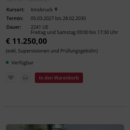
oder Sozialpädagogik
Kursort:
Innsbruck
einschlägige Berufserfahrung von Vorteil
Positiv absolviertes Aufnahmegespräch
Termin:
05.03.2027 bis 28.02.2030
Dauer:
2241 UE
Für das Aufnahmegespräch senden Sie bitte
Freitag und Samstag 09:00 bis 17:30 Uhr
die Bewerbungsunterlagen
€ 11.250,00
(Motivationsschreiben, Lebenslauf, Zeugnisse
etc.) an fruehfoerderung@bfi-tirol.at. Nach
(exkl. Supervisionen und Prüfungsgebühr)
Durchsicht der Unterlagen erfolgt ein
Verfügbar
persönliches Aufnahmegespräch zur
Orientierung und zur Abklärung der Eignung.
In den Warenkorb
Das Aufnahmegespräch wird separat mit EUR
60,- verrechnet.
Inhalte
Frühkindliche Entwicklung im Kontext
von Familie und Gesellschaft