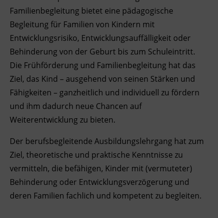
Familienbegleitung bietet eine pädagogische
Ingenieurzertifizierung
Deutsch und Integration
BFI Reutte
Begleitung für Familien von Kindern mit
Entwicklungsrisiko, Entwicklungsauffälligkeit oder
Akademisches Studienzentrum
BFI Schwaz
Behinderung von der Geburt bis zum Schuleintritt.
Die Frühförderung und Familienbegleitung hat das
Digitales Lernen
Ziel, das Kind – ausgehend von seinen Stärken und
Fähigkeiten – ganzheitlich und individuell zu fördern
und ihm dadurch neue Chancen auf
Weiterentwicklung zu bieten.
Der berufsbegleitende Ausbildungslehrgang hat zum
Ziel, theoretische und praktische Kenntnisse zu
vermitteln, die befähigen, Kinder mit (vermuteter)
Behinderung oder Entwicklungsverzögerung und
deren Familien fachlich und kompetent zu begleiten.