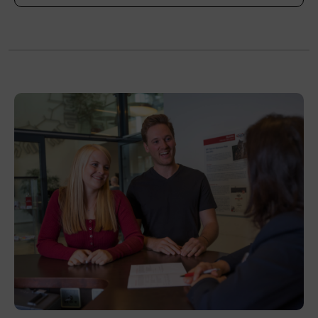
Bitte bringen Sie festes Schuhwerk und, wenn
vorhanden, eigene Skischuhe mit. Auskünfte
erteilt der Verband der Sportartikelerzeuger
und Sportartikelhändler Österreichs (VSSÖ),
akademie@vsso.at
, Tel. +43 662 4687 600.
Veranstaltungsort
BFI Tirol Bildungszentrum
Ing.-Etzel-Straße 7
6020 Innsbruck
Förderhinweis
Das Land Tirol fördert bis zu maximal 30 %
der Kurskosten. Nähere Informationen finden
Sie unter
www.mein-update.at