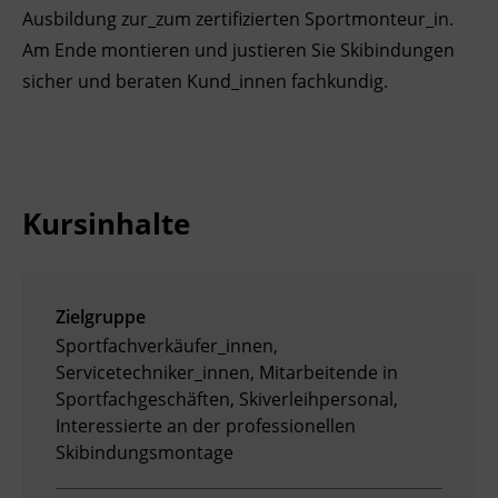
Ausbildung zur_zum zertifizierten Sportmonteur_in.
Ingenieurzertifizierung
Deutsch und Integration
BFI Reutte
Am Ende montieren und justieren Sie Skibindungen
sicher und beraten Kund_innen fachkundig.
Akademisches Studienzentrum
BFI Schwaz
Digitales Lernen
Kursinhalte
Zielgruppe
Sportfachverkäufer_innen,
Servicetechniker_innen, Mitarbeitende in
Sportfachgeschäften, Skiverleihpersonal,
Interessierte an der professionellen
Skibindungsmontage