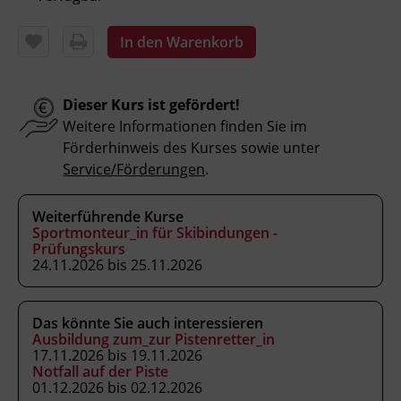
und Auslösewerte kontrollieren.
Kund_innen im Verkaufs- und
In den Warenkorb
Serviceprozess beraten und die
individuellen Skidaten aufnehmen.
Dieser Kurs ist gefördert!
Weitere Informationen finden Sie im
Förderhinweis des Kurses sowie unter
Kursformat
Service/Förderungen
.
Präsenzunterricht
Weiterführende Kurse
Leitung
Sportmonteur_in für Skibindungen -
Prüfungskurs
Fachtrainer_in
24.11.2026 bis 25.11.2026
Abschluss
Das könnte Sie auch interessieren
Kursbesuchsbestätigung
Ausbildung zum_zur Pistenretter_in
17.11.2026 bis 19.11.2026
Notfall auf der Piste
Hinweis
01.12.2026 bis 02.12.2026