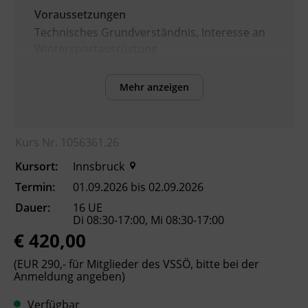
Voraussetzungen
Technisches Grundverständnis, Interesse an
Wintersportausrüstung
Mehr anzeigen
Inhalte
Nach Abschluss des Kurses können die
Teilnehmenden:
Kurs Nr. 1056361.26
Aufbau und Funktion moderner Alpin-
Kursort:
Innsbruck
Skibindungen erklären.
mechanische und elektronische
Termin:
01.09.2026 bis 02.09.2026
Bindungssysteme vergleichen.
Dauer:
16 UE
Skibindungen fachgerecht montieren
Di 08:30-17:00, Mi 08:30-17:00
€ 420,00
und justieren.
die einschlägigen Sicherheitsnormen (z.
(EUR 290,- für Mitglieder des VSSÖ, bitte bei der
B. ISO 11088) sowie Dokumentations-
Anmeldung angeben)
und Haftungspflichten berücksichtigen.
das Bindungseinstellprüfgerät bedienen
Verfügbar