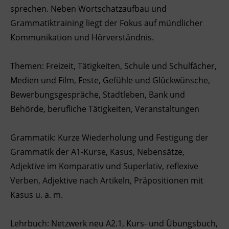
sprechen. Neben Wortschatzaufbau und
Ingenieurzertifizierung
Deutsch und Integration
BFI Reutte
Grammatiktraining liegt der Fokus auf mündlicher
Kommunikation und Hörverständnis.
Akademisches Studienzentrum
BFI Schwaz
Themen: Freizeit, Tätigkeiten, Schule und Schulfächer,
Digitales Lernen
Medien und Film, Feste, Gefühle und Glückwünsche,
Bewerbungsgespräche, Stadtleben, Bank und
Behörde, berufliche Tätigkeiten, Veranstaltungen
Grammatik: Kurze Wiederholung und Festigung der
Grammatik der A1-Kurse, Kasus, Nebensätze,
Adjektive im Komparativ und Superlativ, reflexive
Verben, Adjektive nach Artikeln, Präpositionen mit
Kasus u. a. m.
Lehrbuch: Netzwerk neu A2.1, Kurs- und Übungsbuch,