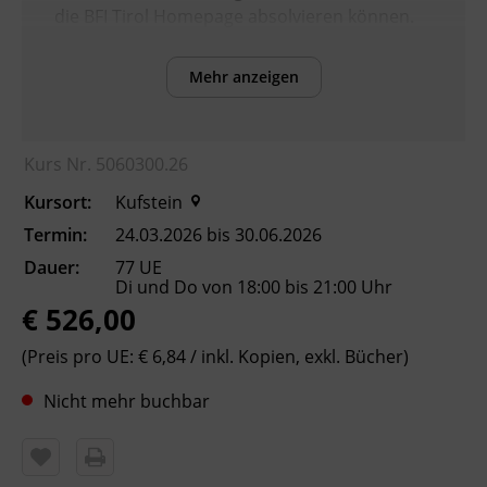
die BFI Tirol Homepage absolvieren können.
Mehr anzeigen
Inhalte
Verbesserung der sprachlichen Kompetenzen
sowie Erhöhung der Chancen am
Kurs Nr. 5060300.26
Arbeitsmarkt
Kursort:
Kufstein
Kursformat
Termin:
24.03.2026 bis 30.06.2026
Präsenzunterricht
Dauer:
77 UE
Di und Do von 18:00 bis 21:00 Uhr
€ 526,00
Leitung
Fachtrainer_in
(Preis pro UE: € 6,84 / inkl. Kopien, exkl. Bücher)
Nicht mehr buchbar
Abschluss
Kursbesuchsbestätigung