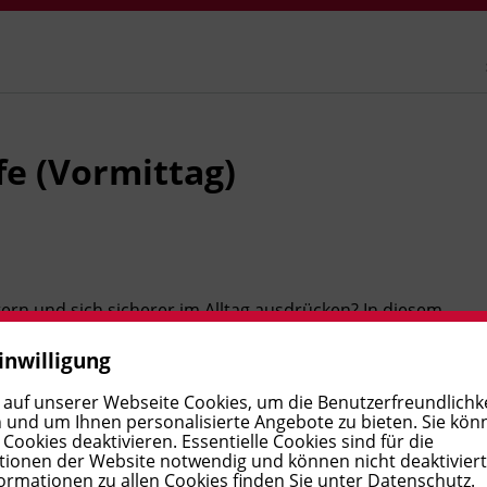
fe (Vormittag)
tern und sich sicherer im Alltag ausdrücken? In diesem
ten zu verschiedenen Themen, von Urlaubsplanungen bis
inwilligung
Grammatikkenntnisse, lernen Texte zu strukturieren
iedlichen Gesprächssituationen souverän aufzutreten.
 auf unserer Webseite Cookies, um die Benutzerfreundlichke
 und um Ihnen personalisierte Angebote zu bieten. Sie kön
ookies deaktivieren. Essentielle Cookies sind für die
ionen der Website notwendig und können nicht deaktivier
ik und Geräte, Reklamation, Werbung, Ereignisse im
ormationen zu allen Cookies finden Sie unter
Datenschutz
.