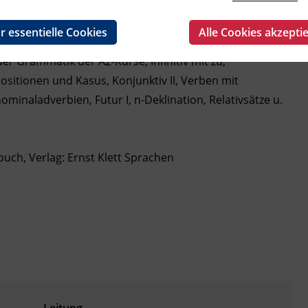
tellenanzeigen und Bewerbung, Umwelt und Umweltschutz,
r essentielle Cookies
Alle Cookies akzepti
 Grammatik der A2-Kurse, Infinitiv mit zu,
sitionen und Kasus, Konjunktiv II, Verben mit
naladverbien, Futur I, n-Deklination, Relativsätze u.
uch, Verlag: Ernst Klett Sprachen