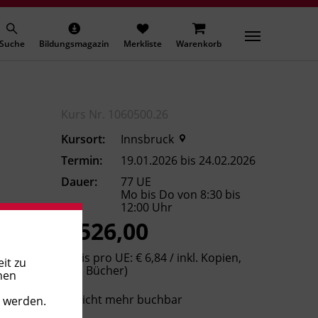
Suche
Bildungsmagazin
Merkliste
Warenkorb
Kurs Nr. 1060500.26
Kursort:
Innsbruck
Termin:
19.01.2026 bis 24.02.2026
Dauer:
77 UE
Mo bis Do von 8:30 bis
12:00 Uhr
€ 526,00
(Preis pro UE: € 6,84 / inkl. Kopien,
it zu
exkl. Bücher)
nen
Nicht mehr buchbar
t werden.