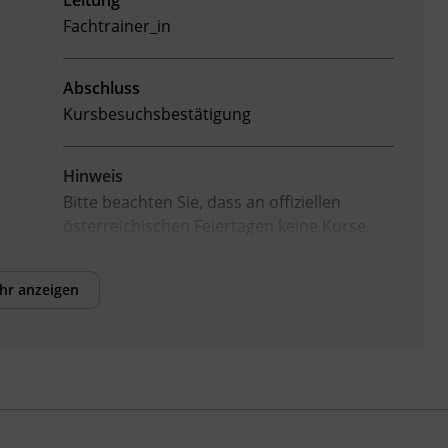
Leitung
Fachtrainer_in
Abschluss
Kursbesuchsbestätigung
Hinweis
Bitte beachten Sie, dass an offiziellen
österreichischen Feiertagen keine Kurse
stattfinden. Ausfallende Termine werden
innerhalb der Kursdauer mittels
hr anzeigen
Ersatzterminen bzw. Ersatzfreitagen
eingeholt.
Veranstaltungsort
BFI Tirol Schulungszentrum
Museumstraße 20