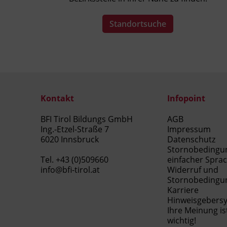
Standortsuche
Kontakt
Infopoint
BFI Tirol Bildungs GmbH
AGB
Ing.-Etzel-Straße 7
Impressum
6020 Innsbruck
Datenschutz
Stornobedingu
Tel.
+43 (0)509660
einfacher Spra
info@bfi-tirol.at
Widerruf und
Stornobedingu
Karriere
Hinweisgebers
Ihre Meinung is
wichtig!