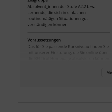
Zielgruppe
Absolvent_innen der Stufe A2.2 bzw.
Lernende, die sich in einfachen
routinemäßigen Situationen gut
verständigen können
Voraussetzungen
Das für Sie passende Kursniveau finden Sie
mit unserer Einstufung, die Sie online über
die BFI Tirol Homepage absolvieren können.
Me
Inhalte
Verbesserung der sprachlichen
Kompetenzen sowie Erhöhung der Chancen
am Arbeitsmarkt
Kursformat