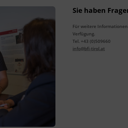
6020 Innsbruck
Sie haben Frage
Förderhinweis
Für weitere Informationen
Das Land Tirol fördert bis zu maximal 30 %
Verfügung.
der Kurskosten. Nähere Informationen
Tel. +43 (0)509660
finden Sie unter
www.mein-update.at
info@bfi-tirol.at