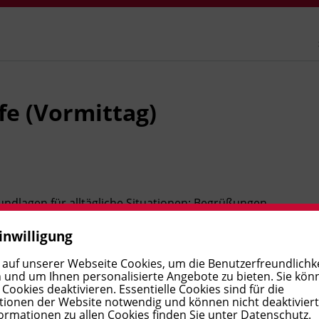
fe (Vormittag)
undlagen für alltägliche Situationen: Begrüßungen,
präche über Hobbys, Arbeit und Familie. Sie lernen,
inwilligung
 sich im Einkaufsgespräch sicher zu verständigen. Ein
und der praktischen Anwendung der Sprache.
 auf unserer Webseite Cookies, um die Benutzerfreundlichke
 und um Ihnen personalisierte Angebote zu bieten. Sie kön
ookies deaktivieren. Essentielle Cookies sind für die
ionen der Website notwendig und können nicht deaktivier
 und Länder, Verkehrsmittel, Monate und Jahreszeiten,
ormationen zu allen Cookies finden Sie unter
Datenschutz
.