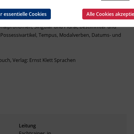
, Alltag und Familie, Freund_innen und Freizeit,
r essentielle Cookies
Alle Cookies akzepti
onalpronomen, Singular und Plural, bestimmter und
, Possessivartikel, Tempus, Modalverben, Datums- und
uch, Verlag: Ernst Klett Sprachen
Leitung
Fachtrainer_in