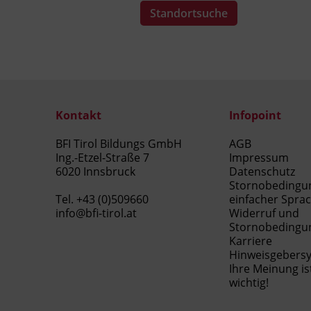
Standortsuche
Kontakt
Infopoint
BFI Tirol Bildungs GmbH
AGB
Ing.-Etzel-Straße 7
Impressum
6020 Innsbruck
Datenschutz
Stornobedingu
Tel.
+43 (0)509660
einfacher Spra
info@bfi-tirol.at
Widerruf und
Stornobedingu
Karriere
Hinweisgebers
Ihre Meinung is
wichtig!