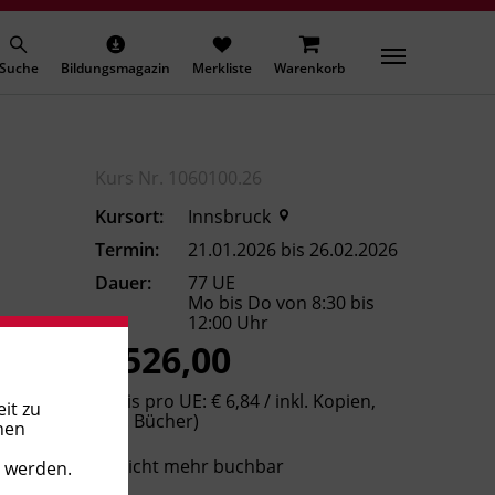
Suche
Bildungsmagazin
Merkliste
Warenkorb
Kurs Nr. 1060100.26
Kursort:
Innsbruck
Termin:
21.01.2026 bis 26.02.2026
Dauer:
77 UE
Mo bis Do von 8:30 bis
12:00 Uhr
€ 526,00
(Preis pro UE: € 6,84 / inkl. Kopien,
it zu
exkl. Bücher)
nen
Nicht mehr buchbar
t werden.