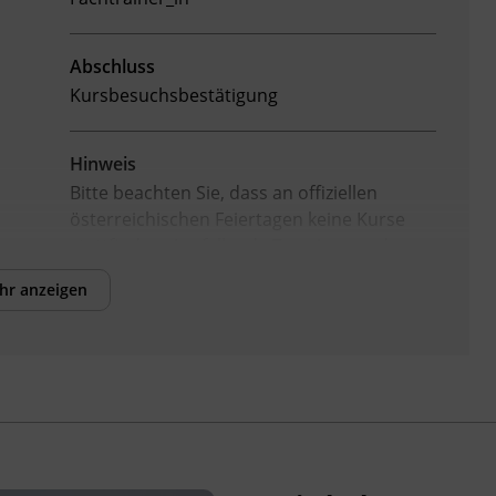
Abschluss
Kursbesuchsbestätigung
Hinweis
Bitte beachten Sie, dass an offiziellen
österreichischen Feiertagen keine Kurse
stattfinden. Ausfallende Termine werden
innerhalb der Kursdauer mittels
hr anzeigen
Ersatzterminen bzw. Ersatzfreitagen
eingeholt.
Veranstaltungsort
BFI Tirol Schulungszentrum
Museumstraße 20
6020 Innsbruck