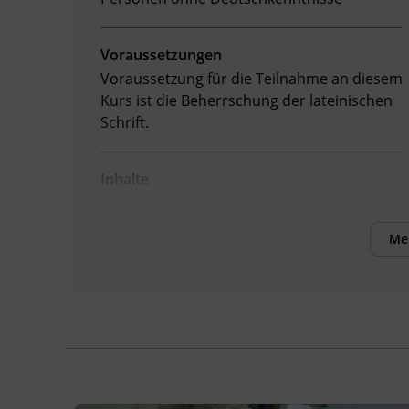
Voraussetzungen
Voraussetzung für die Teilnahme an diesem
Kurs ist die Beherrschung der lateinischen
Schrift.
Inhalte
Verbesserung der sprachlichen
Kompetenzen sowie Erhöhung der Chancen
Me
am Arbeitsmarkt
Kursformat
Präsenzunterricht