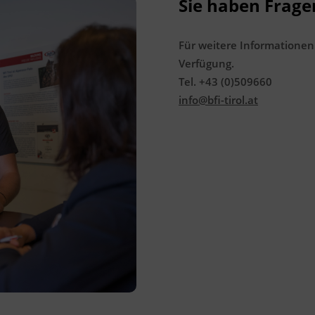
Sie haben Frage
Förderhinweis
Für weitere Informationen
Das Land Tirol fördert bis zu maximal 30 %
Verfügung.
der Kurskosten. Nähere Informationen
Tel. +43 (0)509660
finden Sie unter
www.mein-update.at
info@bfi-tirol.at