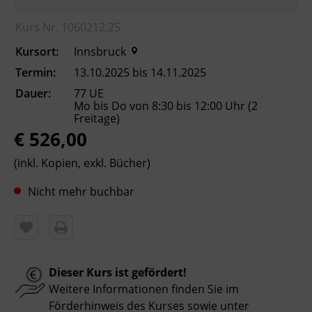
sowie Erhöhung der Chancen am
Kurs Nr. 1060212.25
Arbeitsmarkt
Kursort:
Innsbruck
Kursformat
Termin:
13.10.2025 bis 14.11.2025
Präsenzunterricht
Dauer:
77 UE
Mo bis Do von 8:30 bis 12:00 Uhr (2
Freitage)
Leitung
€ 526,00
Fachtrainer_in
(inkl. Kopien, exkl. Bücher)
Nicht mehr buchbar
Abschluss
Kursbesuchsbestätigung
Hinweis
Dieser Kurs ist gefördert!
Bitte beachten Sie, dass an offiziellen
Weitere Informationen finden Sie im
österreichischen Feiertagen keine Kurse
Förderhinweis des Kurses sowie unter
stattfinden. Ausfallende Termine werden