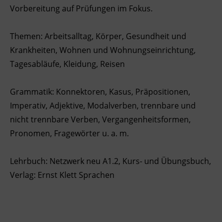
Vorbereitung auf Prüfungen im Fokus.
Ingenieurzertifizierung
Deutsch und Integration
BFI Reutte
Themen: Arbeitsalltag, Körper, Gesundheit und
Akademisches Studienzentrum
BFI Schwaz
Krankheiten, Wohnen und Wohnungseinrichtung,
Tagesabläufe, Kleidung, Reisen
Digitales Lernen
Grammatik: Konnektoren, Kasus, Präpositionen,
Imperativ, Adjektive, Modalverben, trennbare und
nicht trennbare Verben, Vergangenheitsformen,
Pronomen, Fragewörter u. a. m.
Lehrbuch: Netzwerk neu A1.2, Kurs- und Übungsbuch,
Verlag: Ernst Klett Sprachen