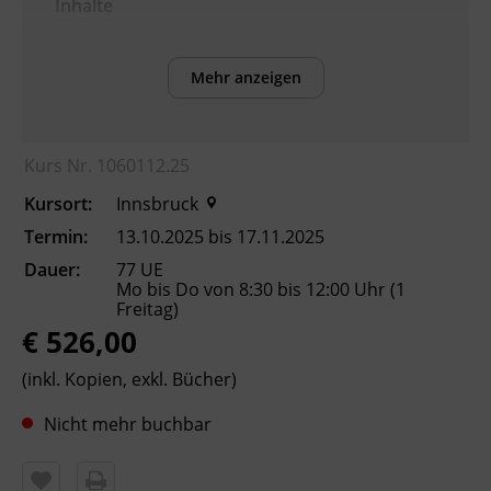
Inhalte
Verbesserung der sprachlichen Kompetenzen
sowie Erhöhung der Chancen am
Mehr anzeigen
Arbeitsmarkt
Kursformat
Kurs Nr. 1060112.25
Präsenzunterricht
Kursort:
Innsbruck
Termin:
13.10.2025 bis 17.11.2025
Leitung
Dauer:
77 UE
Fachtrainer_in
Mo bis Do von 8:30 bis 12:00 Uhr (1
Freitag)
€ 526,00
Abschluss
Kursbesuchsbestätigung
(inkl. Kopien, exkl. Bücher)
Nicht mehr buchbar
Hinweis
Bitte beachten Sie, dass an offiziellen