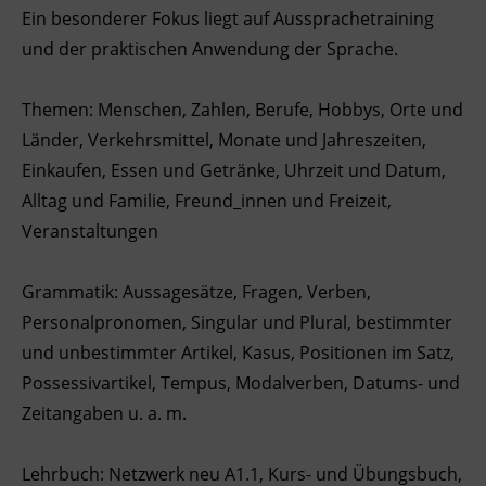
Ein besonderer Fokus liegt auf Aussprachetraining
Ingenieurzertifizierung
Deutsch und Integration
BFI Reutte
und der praktischen Anwendung der Sprache.
Akademisches Studienzentrum
BFI Schwaz
Themen: Menschen, Zahlen, Berufe, Hobbys, Orte und
Länder, Verkehrsmittel, Monate und Jahreszeiten,
Digitales Lernen
Einkaufen, Essen und Getränke, Uhrzeit und Datum,
Alltag und Familie, Freund_innen und Freizeit,
Veranstaltungen
Grammatik: Aussagesätze, Fragen, Verben,
Personalpronomen, Singular und Plural, bestimmter
und unbestimmter Artikel, Kasus, Positionen im Satz,
Possessivartikel, Tempus, Modalverben, Datums- und
Zeitangaben u. a. m.
Lehrbuch: Netzwerk neu A1.1, Kurs- und Übungsbuch,