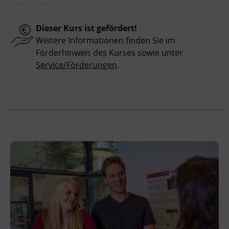
österreichischen Feiertagen keine Kurse
stattfinden. Ausfallende Termine werden
Dieser Kurs ist gefördert!
innerhalb der Kursdauer mittels
Weitere Informationen finden Sie im
Ersatzterminen bzw. Ersatzfreitagen
Förderhinweis des Kurses sowie unter
eingeholt.
Service/Förderungen
.
Veranstaltungsort
BFI Tirol Schulungszentrum
Museumstraße 20
6020 Innsbruck
Förderhinweis
Das Land Tirol fördert bis zu maximal 30 %
der Kurskosten. Nähere Informationen finden
Sie unter
www.mein-update.at