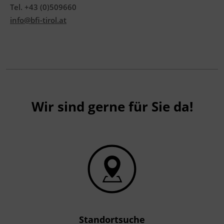
Tel. +43 (0)509660
info@bfi-tirol.at
Veranstaltungsort
BFI Tirol Bildungszentrum
Ing.-Etzel-Straße 7
6020 Innsbruck
Terminübersicht
Wir sind gerne für Sie da!
Standortsuche