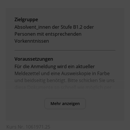
Zielgruppe
Absolvent_innen der Stufe B1.2 oder
Personen mit entsprechenden
Vorkenntnissen
Voraussetzungen
Für die Anmeldung wird ein aktueller
Meldezettel und eine Ausweiskopie in Farbe
und beidseitig benötigt. Bitte schicken Sie uns
diese Dokumente so schnell wie möglich per
E-Mail an
info@bfi-tirol.at
oder geben Sie
diese im Servicecenter oder einem Standort
Mehr anzeigen
des BFI Tirol ab. Erst wenn wir diese
Dokumente erhalten und geprüft haben, ist
Ihre Anmeldung verbindlich! Sie erhalten
Kurs Nr. 1061971.25
dann eine Anmeldebestätigung.