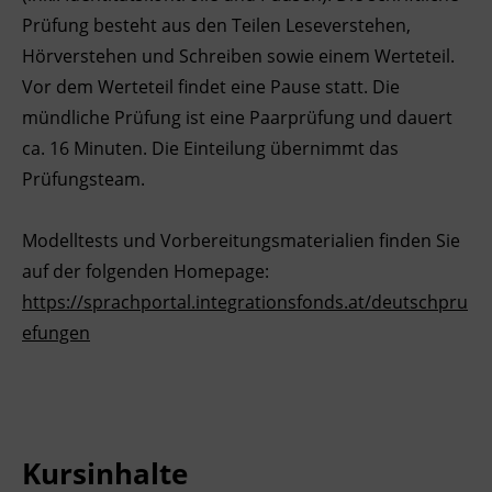
Prüfung besteht aus den Teilen Leseverstehen,
Ingenieurzertifizierung
Deutsch und Integration
BFI Reutte
Hörverstehen und Schreiben sowie einem Werteteil.
Vor dem Werteteil findet eine Pause statt. Die
Akademisches Studienzentrum
BFI Schwaz
mündliche Prüfung ist eine Paarprüfung und dauert
ca. 16 Minuten. Die Einteilung übernimmt das
Digitales Lernen
Prüfungsteam.
Modelltests und Vorbereitungsmaterialien finden Sie
auf der folgenden Homepage:
https://sprachportal.integrationsfonds.at/deutschpru
efungen
Kursinhalte