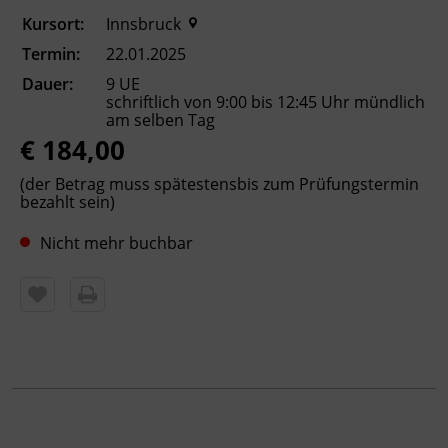
Kursort:
Innsbruck
Termin:
22.01.2025
Kursformat
Dauer:
9 UE
Präsenzunterricht
schriftlich von 9:00 bis 12:45 Uhr mündlich
am selben Tag
€ 184,00
Leitung
Fachtrainer_in
(der Betrag muss spätestensbis zum Prüfungstermin
bezahlt sein)
Abschluss
Nicht mehr buchbar
ÖIF-Sprachzertifikat
Hinweis
Die schriftliche und die mündliche Prüfung
finden am selben Tag statt. Die Einteilung
wird am Prüfungstag vom Prüfungsteam
bekannt gegeben. Halten Sie sich bitte den
gesamten Tag frei!