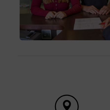
individuellen Skidaten aufnehmen.
Kursformat
Präsenzunterricht
Terminübersicht