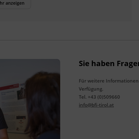
hr anzeigen
Sportartikelhändler Österreichs (VSSÖ),
akademie@vsso.at
, Tel. +43 662 4687 600.
Veranstaltungsort
BFI Tirol Bildungszentrum
Ing.-Etzel-Straße 7
6020 Innsbruck
Sie haben Frage
Förderhinweis
Für weitere Informationen
Das Land Tirol fördert bis zu maximal 30 %
Verfügung.
der Kurskosten. Nähere Informationen
Tel. +43 (0)509660
finden Sie unter
www.mein-update.at
info@bfi-tirol.at