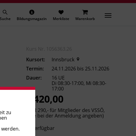
Suche
Bildungsmagazin
Merkliste
Warenkorb
Kurs Nr. 1056363.26
Kursort:
Innsbruck
Termin:
24.11.2026 bis 25.11.2026
Dauer:
16 UE
Di 08:30-17:00, Mi 08:30-
17:00
€ 420,00
(EUR 290,- für Mitglieder des VSSÖ,
it zu
bitte bei der Anmeldung angeben)
nen
Verfügbar
t werden.