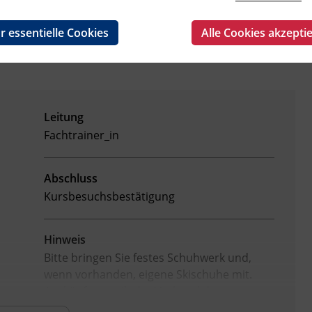
r essentielle Cookies
Alle Cookies akzepti
Leitung
Fachtrainer_in
Abschluss
Kursbesuchsbestätigung
Hinweis
Bitte bringen Sie festes Schuhwerk und,
wenn vorhanden, eigene Skischuhe mit.
Auskünfte erteilt der Verband der
Sportartikelerzeuger und