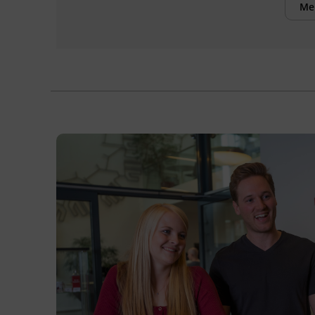
Me
Inhalte
Nach Abschluss des Kurses können die
Teilnehmenden:
Aufbau und Funktion moderner Alpin-
Skibindungen erklären.
mechanische und elektronische
Bindungssysteme vergleichen.
Skibindungen fachgerecht montieren
und justieren.
die einschlägigen Sicherheitsnormen
(z. B. ISO 11088) sowie
Dokumentations- und
Haftungspflichten berücksichtigen.
das Bindungseinstellprüfgerät
bedienen und Auslösewerte
kontrollieren.
Kund_innen im Verkaufs- und
Serviceprozess beraten und die