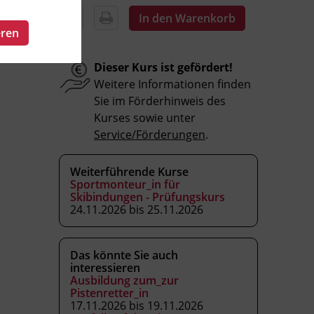
In den Warenkorb
eren
Dieser Kurs ist gefördert!
Weitere Informationen finden
Sie im Förderhinweis des
Kurses sowie unter
Service/Förderungen
.
Weiterführende Kurse
Sportmonteur_in für
Skibindungen - Prüfungskurs
24.11.2026 bis 25.11.2026
Das könnte Sie auch
interessieren
Ausbildung zum_zur
Pistenretter_in
17.11.2026 bis 19.11.2026