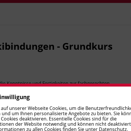
kibindungen - Grundkurs
ie Kenntnisse und Fertigkeiten zur fachgerechten
n-Skibindungen gemäß den geltenden Sicherheits- und
inwilligung
ge für weiterführende Module und ist Voraussetzung für
eur_in. Am Ende montieren und justieren Sie
 auf unserer Webseite Cookies, um die Benutzerfreundlichke
 und um Ihnen personalisierte Angebote zu bieten. Sie kön
chkundig.
ookies deaktivieren. Essentielle Cookies sind für die
ionen der Website notwendig und können nicht deaktivier
ormationen zu allen Cookies finden Sie unter
Datenschutz
.