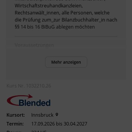
Wirtschaftstreuhandkanzleien,
Rechtsanwält_innen, alle Personen, welche
die Prüfung zum_zur Bilanzbuchhalter_in nach
§§ 14 bis 16 BiBuG ablegen möchten
Voraussetzungen
Vollendetes 18. Lebensjahr und eine der
folgenden Vorbildungen: Buchhalter_innen-
Mehr anzeigen
Prüfung, HAK- oder HLW-Matura,
Wirtschaftsstudium (Betriebswirtschaftslehre
oder Wirtschaftspädagogik) oder
Kurs Nr. 1032210.26
vergleichbare Ausbildung
Bitte senden Sie die erforderlichen
Kursort:
Innsbruck
Dokumente per E-Mail an
wirtschaft@bfi-
Termin:
17.09.2026 bis 30.04.2027
tirol.at
um Ihre Vormerkung abzuschließen.