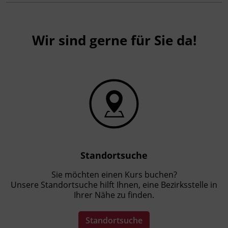
BFI Tirol Bildungszentrum
Ing.-Etzel-Straße 7
6020 Innsbruck
Wir sind gerne für Sie da!
Förderhinweis
Das Land Tirol fördert bis zu maximal 50 %
der Kurskosten. Nähere Informationen finden
Sie unter
www.mein-update.at
Abschlussinformation
Die Prüfungen gemäß BFI Tirol
Standortsuche
Prüfungsordnung erfüllen die
Voraussetzungen zur Anerkennung nach § 24
Sie möchten einen Kurs buchen?
Unsere Standortsuche hilft Ihnen, eine Bezirksstelle in
BiBuG durch die Bilanzbuchhaltungsbehörde
Ihrer Nähe zu finden.
(BiBuG).
Standortsuche