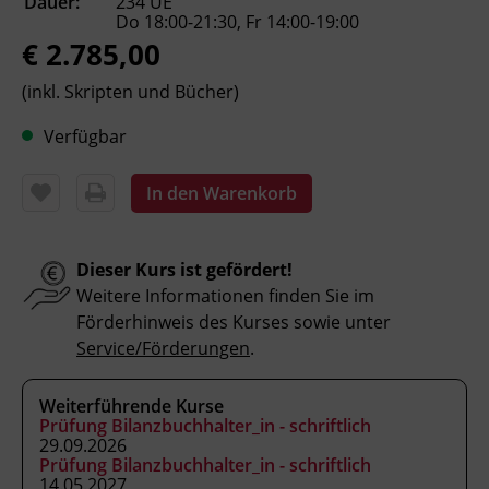
Dauer:
234 UE
Sobald wir Ihre Dokumente erhalten und
Do 18:00-21:30, Fr 14:00-19:00
geprüft haben, senden wir Ihnen gerne die
€ 2.785,00
Anmeldebestätigung zu. Vielen Dank!
(inkl. Skripten und Bücher)
Verfügbar
Inhalte
Nach Abschluss des Lehrgangs können die
In den Warenkorb
Teilnehmenden:
einen Jahresabschluss als
Einzelabschluss ohne Konsolidierung
Dieser Kurs ist gefördert!
erstellen.
Weitere Informationen finden Sie im
alle Jahresabschlussbuchungen
Förderhinweis des Kurses sowie unter
durchführen.
Service/Förderungen
.
Bilanz sowie Gewinn- und
Verlustrechnung analysieren und
Weiterführende Kurse
auswerten.
Prüfung Bilanzbuchhalter_in - schriftlich
29.09.2026
die unternehmensrechtlichen und
Prüfung Bilanzbuchhalter_in - schriftlich
steuerrechtlichen Rahmenbedingungen
14.05.2027