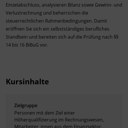
Einzelabschluss, analysieren Bilanz sowie Gewinn- und
Ingenieurzertifizierung
Deutsch und Integration
BFI Reutte
Verlustrechnung und beherrschen die
steuerrechtlichen Rahmenbedingungen. Damit
Akademisches Studienzentrum
BFI Schwaz
eröffnen Sie sich ein selbstständiges berufliches
Standbein und bereiten sich auf die Prüfung nach §§
Digitales Lernen
14 bis 16 BiBuG vor.
Kursinhalte
Zielgruppe
Personen mit dem Ziel einer
Höherqualifizierung im Rechnungswesen,
Mitarbeiter_innen aus dem Finanzsektor,