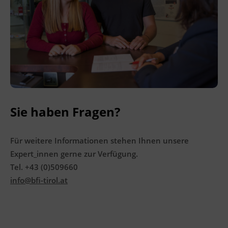
Leitung
Fachtrainer_in
Abschluss
Kursbesuchsbestätigung, Zeugnis
Abschlussinformation
Sie haben Fragen?
Zertifikat
Für weitere Informationen stehen Ihnen unsere
Hinweis
Expert_innen gerne zur Verfügung.
Die Module Kostenrechnung (EUR 450,-) und
Tel. +43 (0)509660
Bilanzierung (EUR 465,-) lassen sich auf
info@bfi-tirol.at
Anfrage in einem laufenden Lehrgang separat
buchen. Anfragen an wirtschaft@bfi-tirol.at
Veranstaltungsort