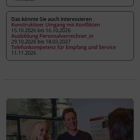
anwenden.
die Umsatzsteuer einschließlich ihrer
Spezialthemen beurteilen.
Das könnte Sie auch interessieren
Konstruktiver Umgang mit Konflikten
Fragen aus Einkommensteuer,
15.10.2026 bis 16.10.2026
Körperschaftsteuer und weiteren
Ausbildung Personalverrechner_in
Steuern fundiert beantworten.
29.10.2026 bis 18.03.2027
Telefonkompetenz für Empfang und Service
die Grundzüge von Gesellschaftsrecht,
11.11.2026
Unternehmensgesetzbuch und
Insolvenzrecht einordnen.
die wichtigsten Finanzierungsarten
unterscheiden und beurteilen.
eine Kostenrechnung auf Basis der Teil-
und Vollkostenrechnung erstellen.
Kursformat
Blended Learning