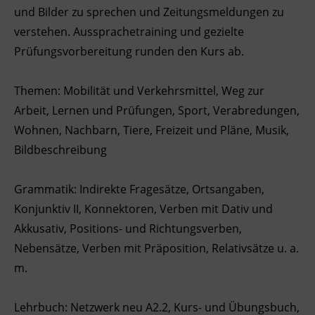
und Bilder zu sprechen und Zeitungsmeldungen zu
Ingenieurzertifizierung
Deutsch und Integration
BFI Reutte
verstehen. Aussprachetraining und gezielte
Prüfungsvorbereitung runden den Kurs ab.
Akademisches Studienzentrum
BFI Schwaz
Themen: Mobilität und Verkehrsmittel, Weg zur
Digitales Lernen
Arbeit, Lernen und Prüfungen, Sport, Verabredungen,
Wohnen, Nachbarn, Tiere, Freizeit und Pläne, Musik,
Bildbeschreibung
Grammatik: Indirekte Fragesätze, Ortsangaben,
Konjunktiv II, Konnektoren, Verben mit Dativ und
Akkusativ, Positions- und Richtungsverben,
Nebensätze, Verben mit Präposition, Relativsätze u. a.
m.
Lehrbuch: Netzwerk neu A2.2, Kurs- und Übungsbuch,