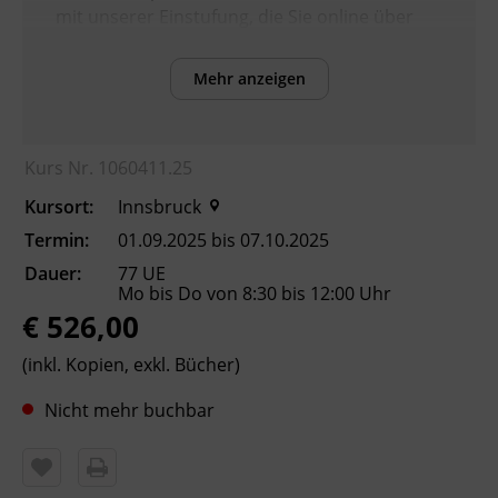
mit unserer Einstufung, die Sie online über
die BFI Tirol Homepage absolvieren können.
Mehr anzeigen
Inhalte
Verbesserung der sprachlichen Kompetenzen
Kurs Nr. 1060411.25
sowie Erhöhung der Chancen am
Arbeitsmarkt
Kursort:
Innsbruck
Termin:
01.09.2025 bis 07.10.2025
Kursformat
Dauer:
77 UE
Präsenzunterricht
Mo bis Do von 8:30 bis 12:00 Uhr
€ 526,00
Leitung
(inkl. Kopien, exkl. Bücher)
Fachtrainer_in
Nicht mehr buchbar
Abschluss
Kursbesuchsbestätigung