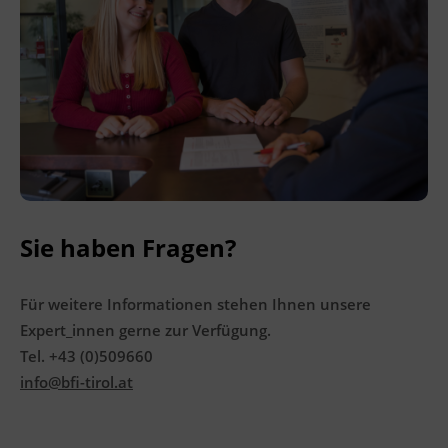
Ingenieurzertifizierung
Deutsch und Integration
BFI Reutte
Akademisches Studienzentrum
BFI Schwaz
Digitales Lernen
Sie haben Fragen?
Für weitere Informationen stehen Ihnen unsere
Expert_innen gerne zur Verfügung.
Tel. +43 (0)509660
info@bfi-tirol.at