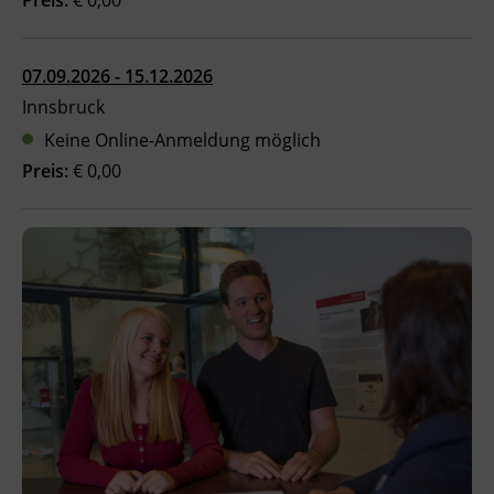
Ingenieurzertifizierung
Deutsch und Integration
BFI Reutte
07.09.2026 - 15.12.2026
Akademisches Studienzentrum
BFI Schwaz
Innsbruck
Keine Online-Anmeldung möglich
Digitales Lernen
Preis:
€ 0,00