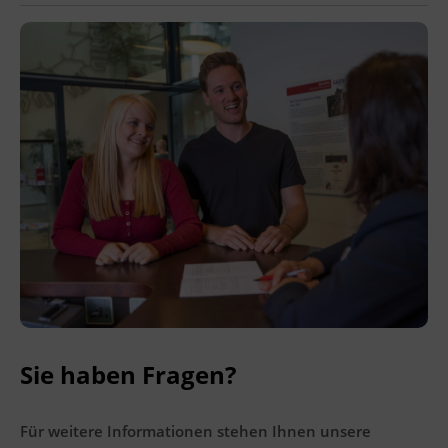
Ingenieurzertifizierung
Deutsch und Integration
BFI Reutte
Akademisches Studienzentrum
BFI Schwaz
Digitales Lernen
Sie haben Fragen?
Für weitere Informationen stehen Ihnen unsere