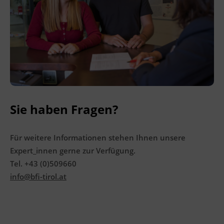
Ingenieurzertifizierung
Deutsch und Integration
BFI Reutte
Akademisches Studienzentrum
BFI Schwaz
Digitales Lernen
Sie haben Fragen?
Für weitere Informationen stehen Ihnen unsere
Expert_innen gerne zur Verfügung.
Tel. +43 (0)509660
info@bfi-tirol.at