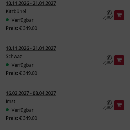
10.11.2026 - 21.01.2027
Ingenieurzertifizierung
Deutsch und Integration
BFI Reutte
Kitzbühel
Verfügbar
Akademisches Studienzentrum
BFI Schwaz
Preis:
€ 349,00
Digitales Lernen
10.11.2026 - 21.01.2027
Schwaz
Verfügbar
Preis:
€ 349,00
16.02.2027 - 08.04.2027
Imst
Verfügbar
Preis:
€ 349,00