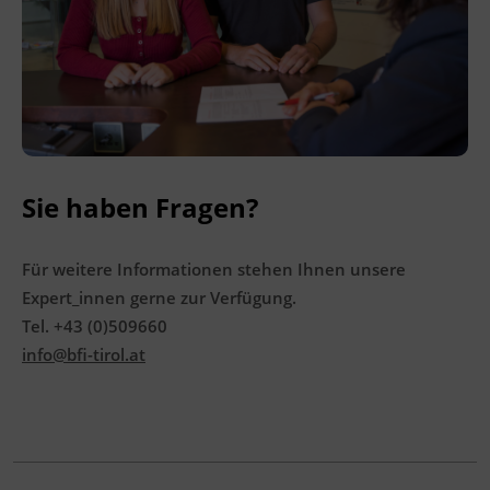
Ingenieurzertifizierung
Deutsch und Integration
BFI Reutte
Akademisches Studienzentrum
BFI Schwaz
Digitales Lernen
Sie haben Fragen?
Für weitere Informationen stehen Ihnen unsere
Expert_innen gerne zur Verfügung.
Tel. +43 (0)509660
info@bfi-tirol.at