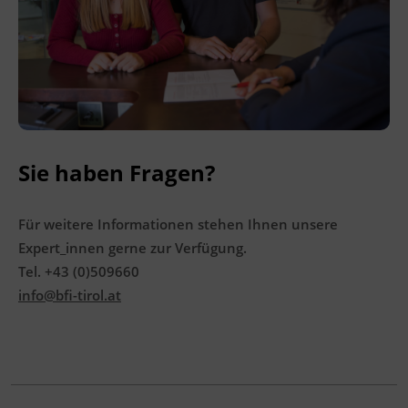
Ingenieurzertifizierung
Deutsch und Integration
BFI Reutte
Akademisches Studienzentrum
BFI Schwaz
Digitales Lernen
Sie haben Fragen?
Für weitere Informationen stehen Ihnen unsere
Expert_innen gerne zur Verfügung.
Tel. +43 (0)509660
info@bfi-tirol.at