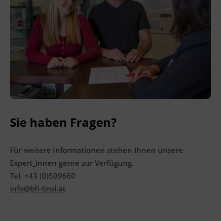
Ingenieurzertifizierung
Deutsch und Integration
BFI Reutte
Akademisches Studienzentrum
BFI Schwaz
Digitales Lernen
Sie haben Fragen?
Für weitere Informationen stehen Ihnen unsere
Expert_innen gerne zur Verfügung.
Tel. +43 (0)509660
info@bfi-tirol.at