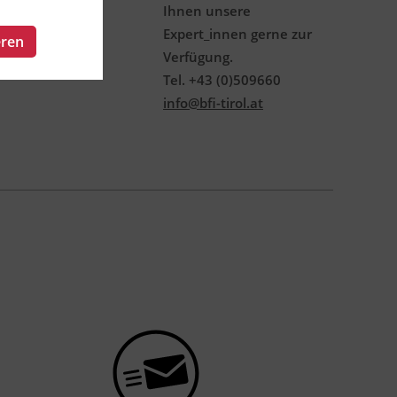
Ihnen unsere
Expert_innen gerne zur
eren
Verfügung.
Tel. +43 (0)509660
info@bfi-tirol.at