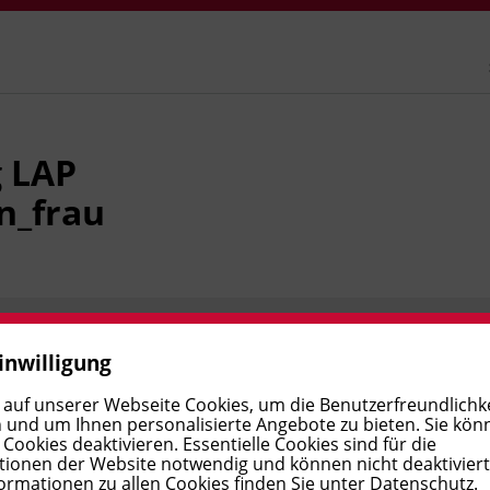
 LAP
n_frau
Ort
inwilligung
 auf unserer Webseite Cookies, um die Benutzerfreundlichke
 und um Ihnen personalisierte Angebote zu bieten. Sie kön
ookies deaktivieren. Essentielle Cookies sind für die
ionen der Website notwendig und können nicht deaktivier
ormationen zu allen Cookies finden Sie unter
Datenschutz
.