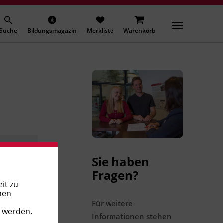
Suche
Bildungsmagazin
Merkliste
Warenkorb
Sie haben
Fragen?
it zu
nen
Für weitere
t werden.
Informationen stehen