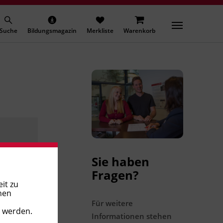
Suche
Bildungsmagazin
Merkliste
Warenkorb
Sie haben
Fragen?
it zu
nen
Für weitere
t werden.
Informationen stehen