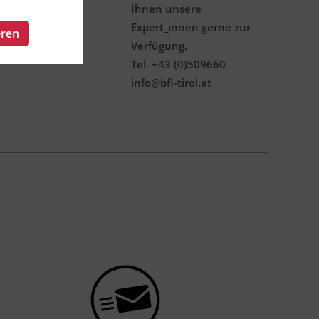
Ihnen unsere
Expert_innen gerne zur
eren
Verfügung.
Tel. +43 (0)509660
info@bfi-tirol.at