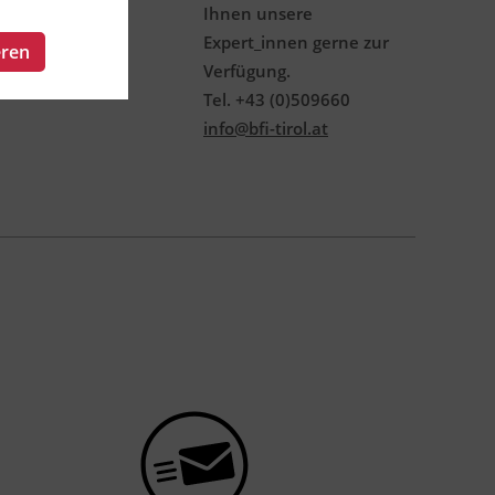
Ihnen unsere
Expert_innen gerne zur
eren
Verfügung.
Tel. +43 (0)509660
info@bfi-tirol.at