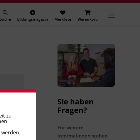
Suche
Bildungsmagazin
Merkliste
Warenkorb
Sie haben
Fragen?
it zu
nen
Für weitere
t werden.
Informationen stehen