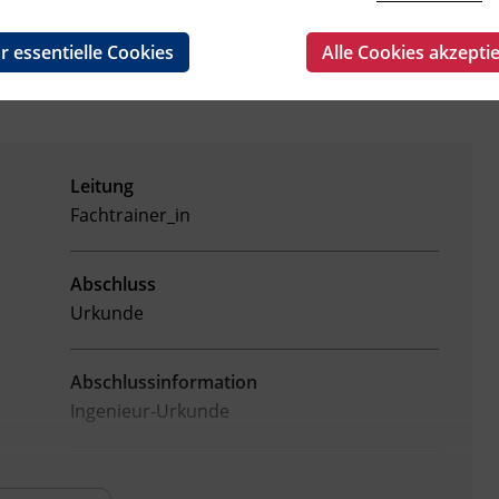
r essentielle Cookies
Alle Cookies akzepti
Leitung
Fachtrainer_in
Abschluss
Urkunde
Abschlussinformation
Ingenieur-Urkunde
Hinweis