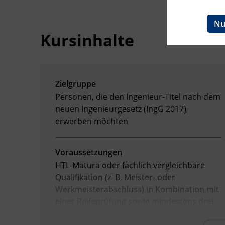
BFI Reutte
Nu
Kursinhalte
BFI Schwaz
Zielgruppe
Personen, die den Ingenieur-Titel nach dem
neuen Ingenieurgesetz (IngG 2017)
erwerben möchten
Voraussetzungen
HTL-Matura oder fachlich vergleichbare
Qualifikation (z. B. Meister- oder
Werkmeisterabschluss) in Kombination mit
einer Reifeprüfung sowie mindestens drei
Jahre fachbezogene Praxis