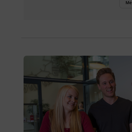
Me
Inhalte
Folgende Dokumente sind für die
Zertifizierung einzureichen. Diese
Unterlagen werden nach Ihrer Anmeldung
von uns angefordert:
Vollständig ausgefülltes
Antragsformular (Download unter
www.ingzert.tirol
)
Lichtbildausweis
Nachweise über Bildungsabschlüsse
Nachweis der beruflichen Praxis
Tätigkeitsbeschreibung
Kursformat
Präsenzunterricht