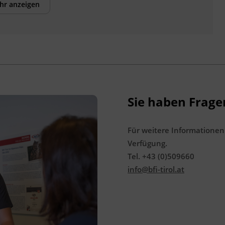
Weitere Informationen unter
hr anzeigen
www.ingzert.tirol
.
Veranstaltungsort
BFI Tirol Bildungszentrum
Ing.-Etzel-Straße 7
6020 Innsbruck
Sie haben Frage
Für weitere Informationen
Verfügung.
Tel. +43 (0)509660
info@bfi-tirol.at