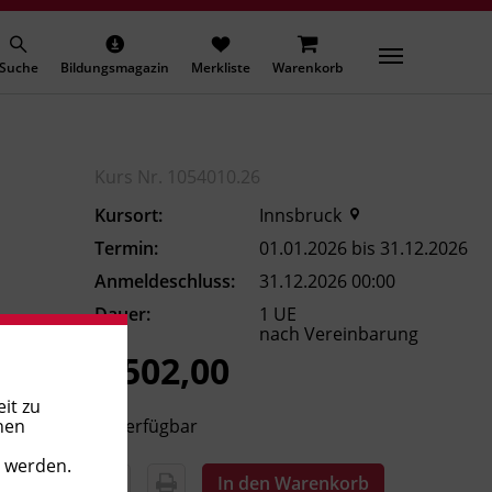
Suche
Bildungsmagazin
Merkliste
Warenkorb
Kurs Nr. 1054010.26
Kursort:
Innsbruck
Termin:
01.01.2026 bis 31.12.2026
Anmeldeschluss:
31.12.2026 00:00
Dauer:
1 UE
nach Vereinbarung
€ 502,00
it zu
Verfügbar
nen
t werden.
In den Warenkorb