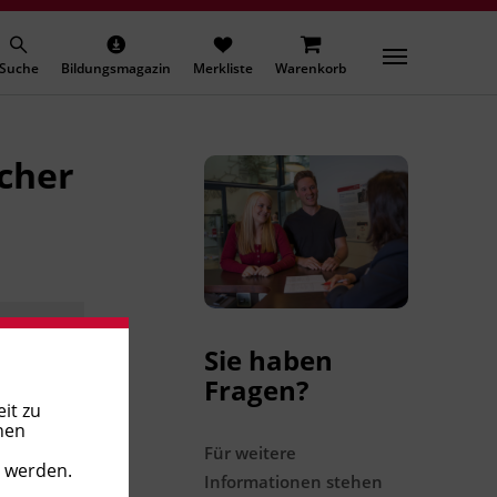
Suche
Bildungsmagazin
Merkliste
Warenkorb
icher
Sie haben
Fragen?
it zu
nen
Für weitere
t werden.
Informationen stehen