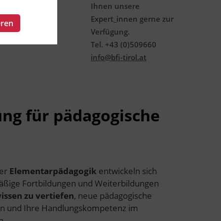
Ihnen unsere
Expert_innen gerne zur
eren
Verfügung.
Tel. +43 (0)509660
info@bfi-tirol.at
ung für pädagogische
der
Elementarpädagogik
entwickeln sich
äßige Fortbildungen und Weiterbildungen
issen zu vertiefen
, neue pädagogische
n und Ihre Handlungskompetenz im
n.