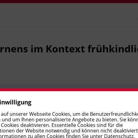
rnens im Kontext frühkindl
inwilligung
Preis:
€ 1.190,00
Verfügbar
 auf unserer Webseite Cookies, um die Benutzerfreundlichke
 und um Ihnen personalisierte Angebote zu bieten. Sie kön
ookies deaktivieren. Essentielle Cookies sind für die
ionen der Website notwendig und können nicht deaktivier
ormationen zu allen Cookies finden Sie unter
Datenschutz
.