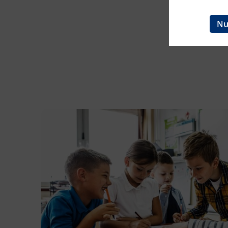
Ingenieurzertifizierung
BFI Reutte
Nu
BFI Schwaz