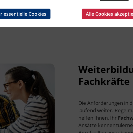
r essentielle Cookies
Alle Cookies akzepti
Weiterbild
Fachkräfte
Die Anforderungen in 
laufend weiter. Regelm
helfen Ihnen, Ihr
Fachw
Ansätze kennenzulerne
Berufsalltag auszubaue