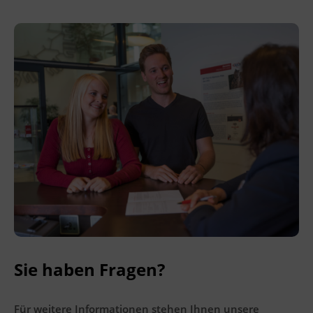
Referenzrahmens für Sprachen.
Einen Modelltest finden Sie auf der
Homepage des ÖSD (Österreichisches
Sprachdiplom Deutsch) unter www.osd.at.
Veranstaltungsort
BFI Tirol Bildungszentrum
Ing.-Etzel-Straße 7
6020 Innsbruck
Terminübersicht
Sie haben Fragen?
Für weitere Informationen stehen Ihnen unsere