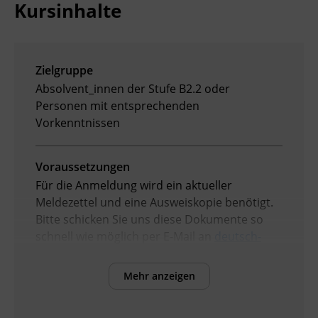
Kursinhalte
Zielgruppe
Absolvent_innen der Stufe B2.2 oder
Personen mit entsprechenden
Vorkenntnissen
Voraussetzungen
Für die Anmeldung wird ein aktueller
Meldezettel und eine Ausweiskopie benötigt.
Bitte schicken Sie uns diese Dokumente so
schnell wie möglich per E-Mail an
deutsch-
pruefungen@bfi-tirol.at
oder geben Sie diese
im Servicecenter oder einem Standort des BFI
Mehr anzeigen
Tirol ab. Erst wenn wir diese Dokumente
erhalten und geprüft haben, ist Ihre