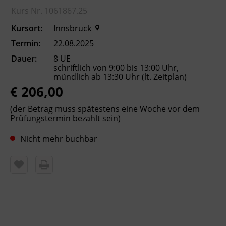
Anmeldung verbindlich! Sie erhalten dann
Kurs Nr. 1061867.25
eine Anmeldebestätigung.
Kursort:
Innsbruck
Termin:
22.08.2025
Kursformat
Dauer:
8 UE
Präsenzunterricht
schriftlich von 9:00 bis 13:00 Uhr,
mündlich ab 13:30 Uhr (lt. Zeitplan)
€ 206,00
Leitung
Fachtrainer_in
(der Betrag muss spätestens eine Woche vor dem
Prüfungstermin bezahlt sein)
Abschluss
Nicht mehr buchbar
ÖSD-Sprachzertifikat
Hinweis
Diese Prüfung ist europaweit anerkannt und
bestätigt Ihnen Deutschkenntnisse auf Niveau
B2 des Gemeinsamen Europäischen