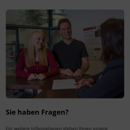
Referenzrahmens für Sprachen.
Einen Modelltest finden Sie auf der
Homepage des ÖSD (Österreichisches
Sprachdiplom Deutsch) unter www.osd.at.
Veranstaltungsort
BFI Tirol Bildungszentrum
Ing.-Etzel-Straße 7
6020 Innsbruck
Terminübersicht
Sie haben Fragen?
Für weitere Informationen stehen Ihnen unsere