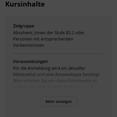
Kursinhalte
Zielgruppe
Absolvent_innen der Stufe B2.2 oder
Personen mit entsprechenden
Vorkenntnissen
Voraussetzungen
Für die Anmeldung wird ein aktueller
Meldezettel und eine Ausweiskopie benötigt.
Bitte schicken Sie uns diese Dokumente so
schnell wie möglich per E-Mail an
deutsch-
pruefungen@bfi-tirol.at
oder geben Sie diese
im Servicecenter oder einem Standort des BFI
Mehr anzeigen
Tirol ab. Erst wenn wir diese Dokumente
erhalten und geprüft haben, ist Ihre