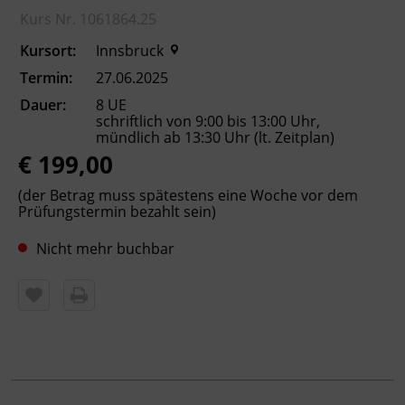
Anmeldung verbindlich! Sie erhalten dann
Kurs Nr. 1061864.25
eine Anmeldebestätigung.
Kursort:
Innsbruck
Termin:
27.06.2025
Kursformat
Dauer:
8 UE
Präsenzunterricht
schriftlich von 9:00 bis 13:00 Uhr,
mündlich ab 13:30 Uhr (lt. Zeitplan)
€ 199,00
Leitung
Fachtrainer_in
(der Betrag muss spätestens eine Woche vor dem
Prüfungstermin bezahlt sein)
Abschluss
Nicht mehr buchbar
ÖSD-Sprachzertifikat
Hinweis
Diese Prüfung ist europaweit anerkannt und
bestätigt Ihnen Deutschkenntnisse auf Niveau
B2 des Gemeinsamen Europäischen