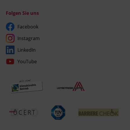
Folgen Sie uns
Facebook
Instagram
LinkedIn
YouTube
Umgesetzt