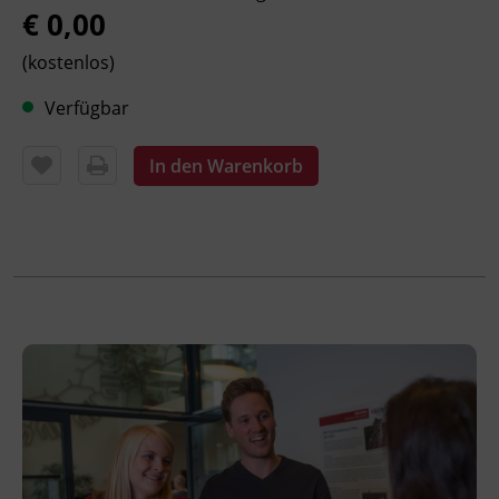
€ 0,00
Kursformat
(kostenlos)
Präsenzunterricht
Verfügbar
Leitung
Fachtrainer_in
In den Warenkorb
Hinweis
Die Teilnahme ist kostenlos.
Der Einstieg ist laufend möglich.
Das Projekt wird von der Stadt Kufstein
und dem Land Tirol kofinanziert.
Veranstaltungsort
Jugendzentrum Kufstein
Feldgasse 12