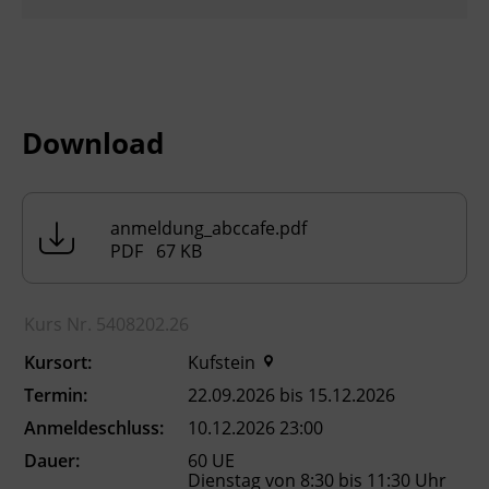
kontaktieren wir Sie telefonisch oder per E-
Mail, um die Teilnahmevoraussetzungen
abzuklären.
Download
Inhalte
Erlernen, üben, wiederholen und
festigen der deutschen Sprache in Wort
anmeldung_abccafe.pdf
und Schrift
PDF 67 KB
Verbessern der Aussprache und
Grammatik
Korrekte Anwendung der deutschen
Kurs Nr. 5408202.26
Sprache in konkreten Alltagssituationen
Kursort:
Ungezwungener Austausch und
Kufstein
Diskussion über Themen, die für die
Termin:
22.09.2026 bis 15.12.2026
Teilnehmer_innen im Rahmen ihrer
Anmeldeschluss:
10.12.2026 23:00
Integrationsbemühungen relevant sind
Dauer:
60 UE
Dienstag von 8:30 bis 11:30 Uhr