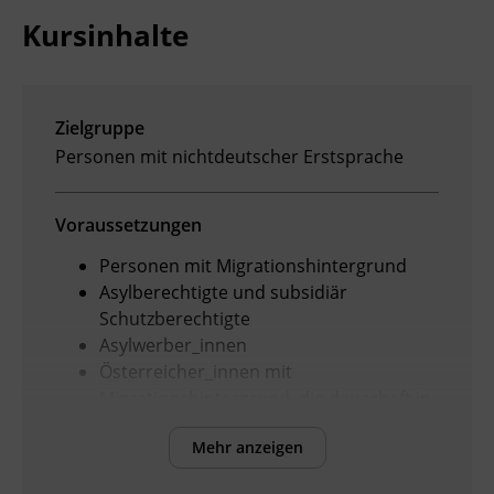
Kursinhalte
Ingenieurzertifizierung
BFI Reutte
BFI Schwaz
Zielgruppe
Personen mit nichtdeutscher Erstsprache
Voraussetzungen
Personen mit Migrationshintergrund
Asylberechtigte und subsidiär
Schutzberechtigte
Asylwerber_innen
Österreicher_innen mit
Migrationshintergrund, die dauerhaft in
Österreich niedergelassen sind
Mehr anzeigen
Bei Anmeldung über die Hompage