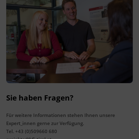
genommen werden.
Kursformat
Präsenzunterricht
Leitung
Dipl.-KW Alexandra Roth, Mag. Christina
Anschober
Abschluss
Sie haben Fragen?
Kursbesuchsbestätigung
Hinweis
Für weitere Informationen stehen Ihnen unsere
Expert_innen gerne zur Verfügung.
Die Teilnahme ist kostenlos.
Tel. +43 (0)509660 680
Bei Erfüllung der Anwesenheit können