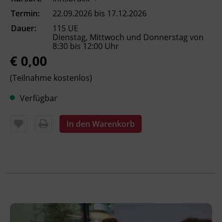
Ausbildungen
Termin:
22.09.2026 bis 17.12.2026
Basisbildung für den Beruf ( EDV, neue
Dauer:
115 UE
Medien etc.)
Dienstag, Mittwoch und Donnerstag von
Kultur und Verhaltenscodices
8:30 bis 12:00 Uhr
Gespräche am Arbeitsplatz, Situationen
€ 0,00
des (Arbeits-)Alltags
(Teilnahme kostenlos)
Zusammenarbeit am Arbeitsplatz,
Geschlechterrollen, Diskussionsregeln
Verfügbar
und Umgangsformen
Stellenausschreibungen,
In den Warenkorb
Bewerbungsprozess etc.
Aufgrund des Unterrichts in Kleingruppen
kann auf die sprachlichen Vorkenntnisse der
Teilnehmer_innen und auf das jeweils
individuelle (zukünftige)
Arbeits-/Ausbildungsumfeld Rücksicht