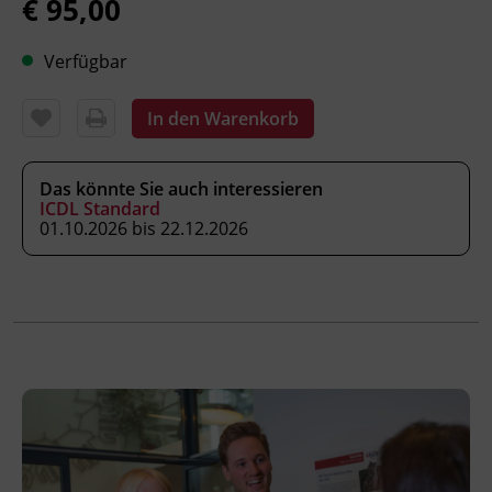
€ 95,00
Fachtrainer_in
Verfügbar
Abschluss
Kursbesuchsbestätigung
In den Warenkorb
Hinweis
Das könnte Sie auch interessieren
ICDL Standard
Da es sich um einen Online-Kurs
01.10.2026 bis 22.12.2026
handelt, benötigen Sie ein Gerät (PC,
Notebook, Tablet, Smartphone) mit
Internet-Zugang.
Die Freischaltung des gebuchten Kurses
erfolgt nach bestätigtem
Zahlungseingang.
Start jederzeit möglich!
Veranstaltungsort