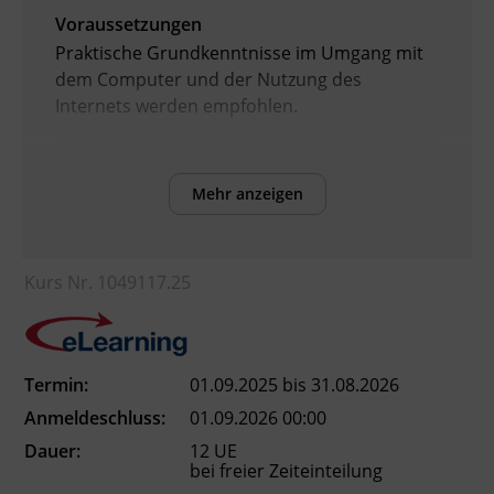
Voraussetzungen
Praktische Grundkenntnisse im Umgang mit
dem Computer und der Nutzung des
Internets werden empfohlen.
Inhalte
Mehr anzeigen
Grundlagen, Erstellen von Präsentationen,
Dateiverwaltung, Arbeiten mit Text, Arbeiten
mit Formen, Arbeiten mit Objekten, Master
Kurs Nr. 1049117.25
und Vorlagen, Übergänge und Animationen,
Präsentationen vorbereiten und ausgeben
Kursformat
Termin:
01.09.2025 bis 31.08.2026
E-Learning
Anmeldeschluss:
01.09.2026 00:00
Dauer:
12 UE
bei freier Zeiteinteilung
Leitung