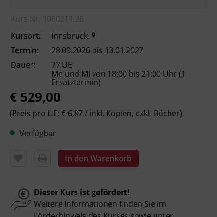
sowie Erhöhung der Chancen am
Kurs Nr. 1060211.26
Arbeitsmarkt
Kursort:
Innsbruck
Kursformat
Termin:
28.09.2026 bis 13.01.2027
Präsenzunterricht
Dauer:
77 UE
Mo und Mi von 18:00 bis 21:00 Uhr (1
Ersatztermin)
Leitung
€ 529,00
Fachtrainer_in
(Preis pro UE: € 6,87 / inkl. Kopien, exkl. Bücher)
Verfügbar
Abschluss
Kursbesuchsbestätigung
In den Warenkorb
Hinweis
Bitte beachten Sie, dass an offiziellen
Dieser Kurs ist gefördert!
österreichischen Feiertagen keine Kurse
Weitere Informationen finden Sie im
stattfinden. Ausfallende Termine werden
Förderhinweis des Kurses sowie unter