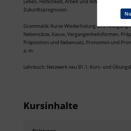
Leben, Höflichkeit, Arbeit und Arbeitssuche, S
Ingenieurzertifizierung
Zukunftsprognosen
BFI Reutte
Nu
BFI Schwaz
Grammatik: Kurze Wiederholung und Festigung der
Nebensätze, Kasus, Vergangenheitsformen, Präpo
Präposition und Nebensatz, Pronomen und Pronomi
a. m.
Lehrbuch: Netzwerk neu B1.1, Kurs- und Übungsb
Kursinhalte