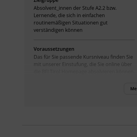
Zielgruppe
Absolvent_innen der Stufe A2.2 bzw.
Lernende, die sich in einfachen
routinemäßigen Situationen gut
verständigen können
Voraussetzungen
Das für Sie passende Kursniveau finden Sie
mit unserer Einstufung, die Sie online über
die BFI Tirol Homepage absolvieren können.
Me
Inhalte
Verbesserung der sprachlichen
Kompetenzen sowie Erhöhung der Chancen
am Arbeitsmarkt
Kursformat