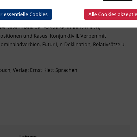
tellenanzeigen und Bewerbung, Umwelt und Umweltschutz,
r essentielle Cookies
Alle Cookies akzepti
 Grammatik der A2-Kurse, Infinitiv mit zu,
sitionen und Kasus, Konjunktiv II, Verben mit
naladverbien, Futur I, n-Deklination, Relativsätze u.
uch, Verlag: Ernst Klett Sprachen