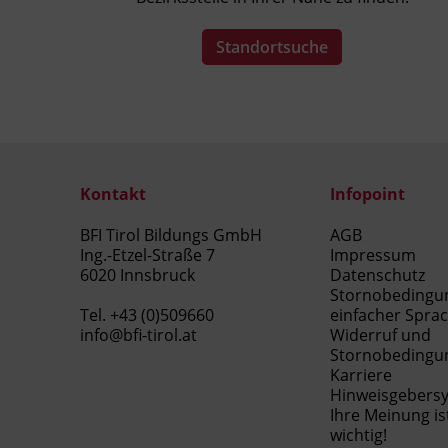
Standortsuche
Kontakt
Infopoint
BFI Tirol Bildungs GmbH
AGB
Ing.-Etzel-Straße 7
Impressum
6020 Innsbruck
Datenschutz
Stornobedingu
Tel.
+43 (0)509660
einfacher Spra
info@bfi-tirol.at
Widerruf und
Stornobedingu
Karriere
Hinweisgebers
Ihre Meinung is
wichtig!