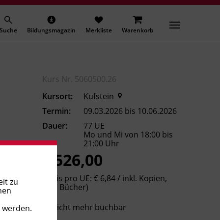
Suche
Bildungsmagazin
Merkliste
Warenkorb
Kurs Nr. 5060500.26
Kursort:
Kufstein
Termin:
09.03.2026 bis 10.06.2026
Dauer:
77 UE
Mo und Mi von 18:00 bis
21:00 Uhr
€ 526,00
(Preis pro UE: € 6,84 / inkl. Kopien,
it zu
exkl. Bücher)
nen
Nicht mehr buchbar
t werden.