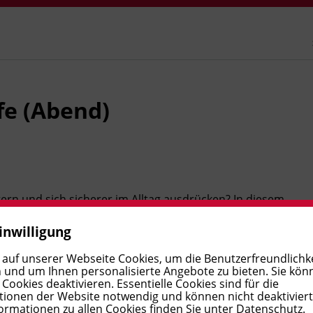
fe (Abend)
tern und sich sicherer im Alltag ausdrücken? In diesem
ten zu verschiedenen Themen, von Urlaubsplanungen bis
inwilligung
Grammatikkenntnisse, lernen Texte zu strukturieren
iedlichen Gesprächssituationen souverän aufzutreten.
 auf unserer Webseite Cookies, um die Benutzerfreundlichke
 und um Ihnen personalisierte Angebote zu bieten. Sie kön
ookies deaktivieren. Essentielle Cookies sind für die
ionen der Website notwendig und können nicht deaktivier
ik und Geräte, Reklamation, Werbung, Ereignisse im
ormationen zu allen Cookies finden Sie unter
Datenschutz
.