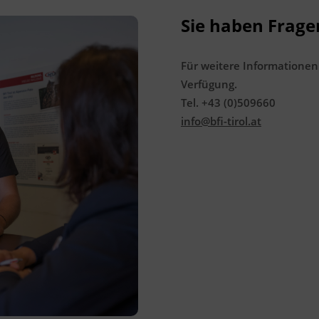
6330 Kufstein
Sie haben Frage
Förderhinweis
Für weitere Informationen
Das Land Tirol fördert bis zu maximal 30 %
Verfügung.
der Kurskosten. Nähere Informationen
Tel. +43 (0)509660
finden Sie unter
www.mein-update.at
info@bfi-tirol.at