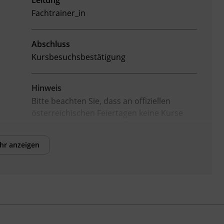
Leitung
Fachtrainer_in
Abschluss
Kursbesuchsbestätigung
Hinweis
Bitte beachten Sie, dass an offiziellen
österreichischen Feiertagen keine Kurse
stattfinden. Ausfallende Termine werden
innerhalb der Kursdauer mittels
hr anzeigen
Ersatzterminen bzw. Ersatzfreitagen
eingeholt.
Veranstaltungsort
BFI Kufstein
Arkadenplatz 4