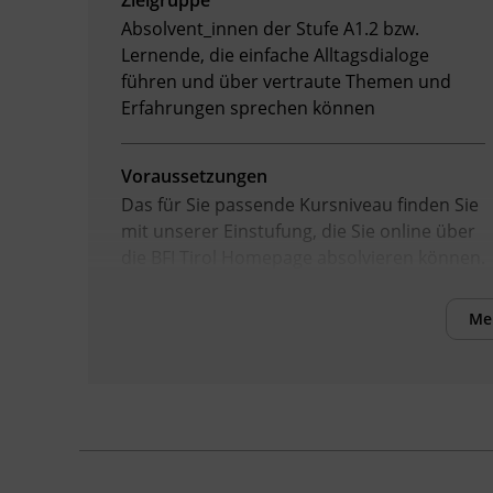
Zielgruppe
Absolvent_innen der Stufe A1.2 bzw.
Lernende, die einfache Alltagsdialoge
führen und über vertraute Themen und
Erfahrungen sprechen können
Voraussetzungen
Das für Sie passende Kursniveau finden Sie
mit unserer Einstufung, die Sie online über
die BFI Tirol Homepage absolvieren können.
Me
Inhalte
Verbesserung der sprachlichen
Kompetenzen sowie Erhöhung der Chancen
am Arbeitsmarkt
Kursformat