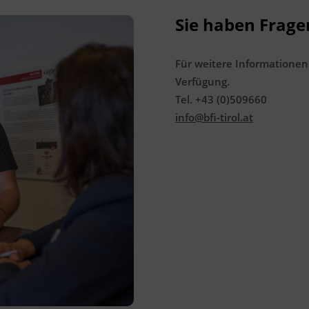
6330 Kufstein
Sie haben Frage
Förderhinweis
Für weitere Informationen
Das Land Tirol fördert bis zu maximal 30 %
Verfügung.
der Kurskosten. Nähere Informationen
Tel. +43 (0)509660
finden Sie unter
www.mein-update.at
info@bfi-tirol.at