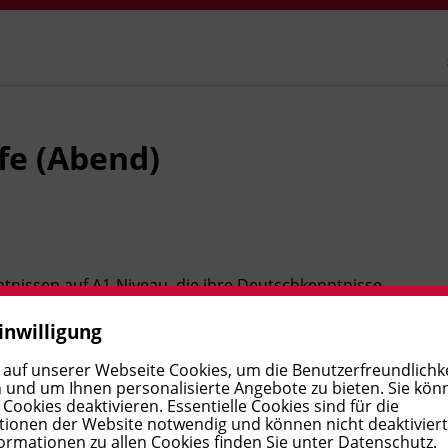
fe (Abend)
ntnissen auf A1-Niveau, die ihre Deutschkenntnisse
ituationen sicherer auszudrücken, über Vergangenes zu
inwilligung
rsönliche sowie berufliche Themen zu sprechen. Neben
 der Fokus auf mündlicher Kommunikation und
 auf unserer Webseite Cookies, um die Benutzerfreundlichke
 und um Ihnen personalisierte Angebote zu bieten. Sie kön
ookies deaktivieren. Essentielle Cookies sind für die
ionen der Website notwendig und können nicht deaktivier
ormationen zu allen Cookies finden Sie unter
Datenschutz
.