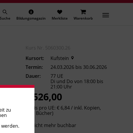
Suche
Bildungsmagazin
Merkliste
Warenkorb
Kurs Nr. 5060300.26
Kursort:
Kufstein
Termin:
24.03.2026 bis 30.06.2026
Dauer:
77 UE
Di und Do von 18:00 bis
21:00 Uhr
€ 526,00
(Preis pro UE: € 6,84 / inkl. Kopien,
it zu
exkl. Bücher)
nen
Nicht mehr buchbar
t werden.