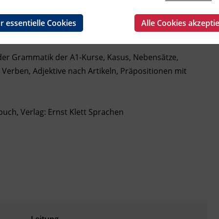
ächer, Medien und Film, Feste, Gefühle und
 Bank und Behörde, berufliche Tätigkeiten,
r essentielle Cookies
Alle Cookies akzepti
er Grammatik der A1-Kurse, Kasus, Nebensätze,
 Verben, Adjektive nach Artikeln, Präpositionen mit
uch, Verlag: Ernst Klett Sprachen