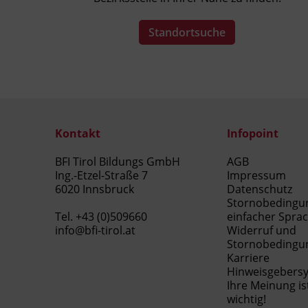
Standortsuche
Kontakt
Infopoint
BFI Tirol Bildungs GmbH
AGB
Ing.-Etzel-Straße 7
Impressum
6020 Innsbruck
Datenschutz
Stornobedingu
Tel.
+43 (0)509660
einfacher Spra
info@bfi-tirol.at
Widerruf und
Stornobedingu
Karriere
Hinweisgebers
Ihre Meinung is
wichtig!