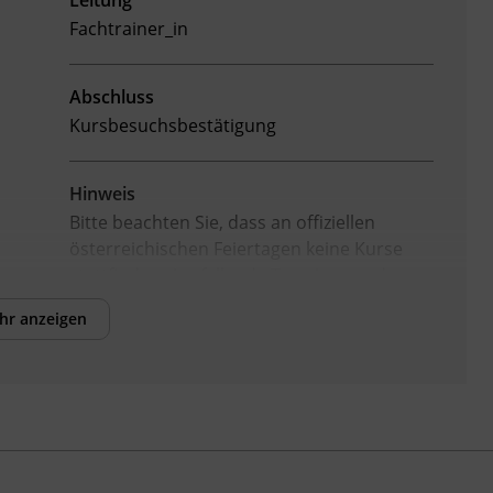
Leitung
Fachtrainer_in
Abschluss
Kursbesuchsbestätigung
Hinweis
Bitte beachten Sie, dass an offiziellen
österreichischen Feiertagen keine Kurse
stattfinden. Ausfallende Termine werden
innerhalb der Kursdauer mittels
hr anzeigen
Ersatzterminen bzw. Ersatzfreitagen
eingeholt.
Veranstaltungsort
BFI Kufstein
Arkadenplatz 4