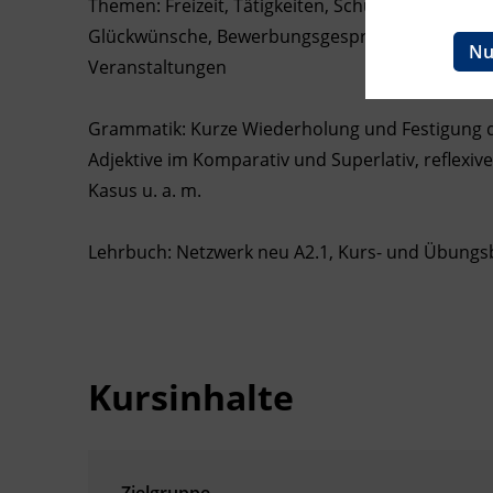
Themen: Freizeit, Tätigkeiten, Schule und Schulf
Ingenieurzertifizierung
Glückwünsche, Bewerbungsgespräche, Stadtleben,
BFI Reutte
Nu
Veranstaltungen
BFI Schwaz
Grammatik: Kurze Wiederholung und Festigung d
Adjektive im Komparativ und Superlativ, reflexive
Kasus u. a. m.
Lehrbuch: Netzwerk neu A2.1, Kurs- und Übungsb
Kursinhalte