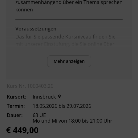
zusammenhängend über ein Thema sprechen
können
Voraussetzungen
Das für Sie passende Kursniveau finden Sie
mit unserer Einstufung, die Sie online über
die BFI Tirol Homepage absolvieren können.
Mehr anzeigen
Inhalte
Verbesserung der sprachlichen Kompetenzen
Kurs Nr. 1060403.26
sowie Erhöhung der Chancen am
Arbeitsmarkt
Kursort:
Innsbruck
Termin:
18.05.2026 bis 29.07.2026
Kursformat
Dauer:
63 UE
Präsenzunterricht
Mo und Mi von 18:00 bis 21:00 Uhr
€ 449,00