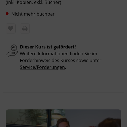
Leitung
(inkl. Kopien, exkl. Bücher)
Fachtrainer_in
Nicht mehr buchbar
Abschluss
Kursbesuchsbestätigung
Dieser Kurs ist gefördert!
Hinweis
Weitere Informationen finden Sie im
Bitte beachten Sie, dass an offiziellen
Förderhinweis des Kurses sowie unter
österreichischen Feiertagen keine Kurse
Service/Förderungen
.
stattfinden. Ausfallende Termine werden
innerhalb der Kursdauer mittels
Ersatzterminen bzw. Ersatzfreitagen
eingeholt.
Veranstaltungsort
BFI Tirol Bildungszentrum
Ing.-Etzel-Straße 7