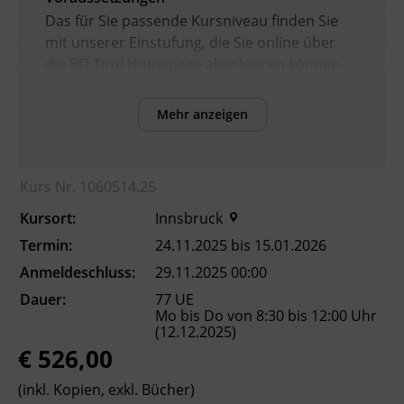
Das für Sie passende Kursniveau finden Sie
mit unserer Einstufung, die Sie online über
die BFI Tirol Homepage absolvieren können.
Mehr anzeigen
Inhalte
Verbesserung der sprachlichen Kompetenzen
sowie Erhöhung der Chancen am
Kurs Nr. 1060514.25
Arbeitsmarkt
Kursort:
Innsbruck
Kursformat
Termin:
24.11.2025 bis 15.01.2026
Präsenzunterricht
Anmeldeschluss:
29.11.2025 00:00
Dauer:
77 UE
Mo bis Do von 8:30 bis 12:00 Uhr
Leitung
(12.12.2025)
Fachtrainer_in
€ 526,00
(inkl. Kopien, exkl. Bücher)
Abschluss