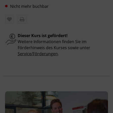
Kursbesuchsbestätigung
Nicht mehr buchbar
Hinweis
Bitte beachten Sie, dass an offiziellen
österreichischen Feiertagen keine Kurse
Dieser Kurs ist gefördert!
stattfinden. Ausfallende Termine werden
Weitere Informationen finden Sie im
innerhalb der Kursdauer mittels
Förderhinweis des Kurses sowie unter
Ersatzterminen bzw. Ersatzfreitagen
Service/Förderungen
.
eingeholt.
Veranstaltungsort
BFI Tirol Schulungszentrum
Museumstraße 20
6020 Innsbruck
Förderhinweis