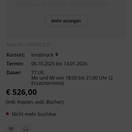
mit unserer Einstufung, die Sie online über
die BFI Tirol Homepage absolvieren können.
Mehr anzeigen
Inhalte
Verbesserung der sprachlichen Kompetenzen
Kurs Nr. 1060413.25
sowie Erhöhung der Chancen am
Arbeitsmarkt
Kursort:
Innsbruck
Termin:
06.10.2025 bis 14.01.2026
Kursformat
Dauer:
77 UE
Präsenzunterricht
Mo und Mi von 18:00 bis 21:00 Uhr (2
Ersatztermine)
€ 526,00
Leitung
(inkl. Kopien, exkl. Bücher)
Fachtrainer_in
Nicht mehr buchbar
Abschluss
Kursbesuchsbestätigung