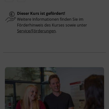
Hinweis
Dieser Kurs ist gefördert!
Weitere Informationen finden Sie im
Bitte beachten Sie, dass an offiziellen
Förderhinweis des Kurses sowie unter
österreichischen Feiertagen keine Kurse
Service/Förderungen
.
stattfinden. Ausfallende Termine werden
innerhalb der Kursdauer mittels
Ersatzterminen bzw. Ersatzfreitagen
eingeholt.
Veranstaltungsort
BFI Tirol Bildungszentrum
Ing.-Etzel-Straße 7
6020 Innsbruck
Förderhinweis
Das Land Tirol fördert bis zu maximal 30 %
der Kurskosten. Nähere Informationen finden