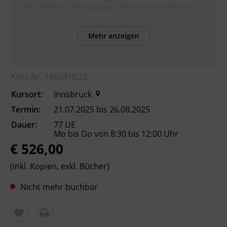
die BFI Tirol Homepage absolvieren können.
Mehr anzeigen
Inhalte
Verbesserung der sprachlichen Kompetenzen
sowie Erhöhung der Chancen am
Kurs Nr. 1060310.25
Arbeitsmarkt
Kursort:
Innsbruck
Kursformat
Termin:
21.07.2025 bis 26.08.2025
Präsenzunterricht
Dauer:
77 UE
Mo bis Do von 8:30 bis 12:00 Uhr
€ 526,00
Leitung
Fachtrainer_in
(inkl. Kopien, exkl. Bücher)
Nicht mehr buchbar
Abschluss
Kursbesuchsbestätigung