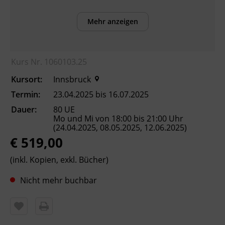
Mehr anzeigen
Inhalte
Verbesserung der sprachlichen Kompetenzen
sowie Erhöhung der Chancen am
Kurs Nr. 1060103.25
Arbeitsmarkt
Kursort:
Innsbruck
Kursformat
Termin:
23.04.2025 bis 16.07.2025
Präsenzunterricht
Dauer:
80 UE
Mo und Mi von 18:00 bis 21:00 Uhr
(24.04.2025, 08.05.2025, 12.06.2025)
Leitung
€ 519,00
Fachtrainer_in
(inkl. Kopien, exkl. Bücher)
Nicht mehr buchbar
Abschluss
Kursbesuchsbestätigung