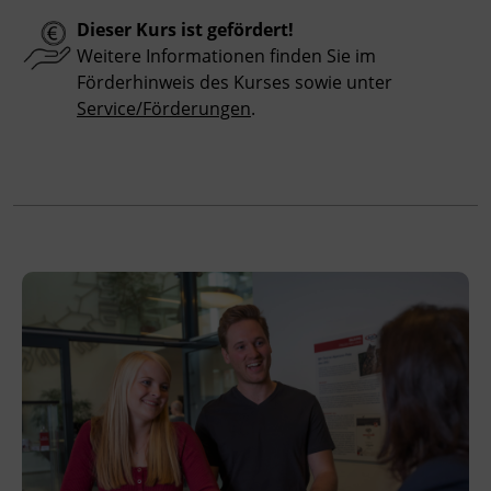
Hinweis
Dieser Kurs ist gefördert!
Bitte beachten Sie, dass an offiziellen
Weitere Informationen finden Sie im
österreichischen Feiertagen keine Kurse
Förderhinweis des Kurses sowie unter
stattfinden. Ausfallende Termine werden
Service/Förderungen
.
innerhalb der Kursdauer mittels
Ersatzterminen bzw. Ersatzfreitagen
eingeholt.
Veranstaltungsort
BFI Tirol Bildungszentrum
Ing.-Etzel-Straße 7
6020 Innsbruck
Förderhinweis
Das Land Tirol fördert bis zu maximal 30 %
der Kurskosten. Nähere Informationen finden
Sie unter
www.mein-update.at