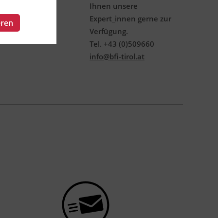
Ihnen unsere
Expert_innen gerne zur
eren
Verfügung.
Tel. +43 (0)509660
info@bfi-tirol.at