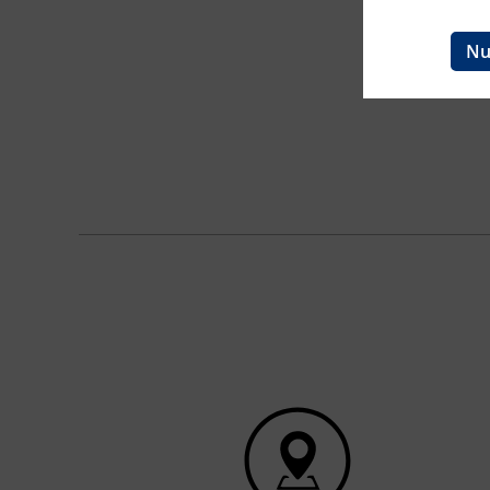
Ingenieurzertifizierung
BFI Reutte
Nu
BFI Schwaz