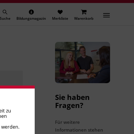
Suche
Bildungsmagazin
Merkliste
Warenkorb
Sie haben
Fragen?
it zu
nen
Für weitere
t werden.
Informationen stehen