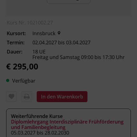
Ebenso willkommen sind Fachpersonen, die
mit Kindern im Alter von 0–6 Jahren und
deren Familien arbeiten und ihre
Kurs Nr. 1021002.27
systemische, entwicklungspsychologische
Kursort:
sowie beraterische Kompetenz vertiefen
Innsbruck
möchten.
Termin:
02.04.2027 bis 03.04.2027
Dauer:
18 UE
Freitag und Samstag 09:00 bis 17:30 Uhr
€ 295,00
Voraussetzungen
Die Teilnahme setzt in der Regel eine
abgeschlossene pädagogische,
Verfügbar
therapeutische oder sozialwissenschaftliche
Grundausbildung bzw. entsprechende
In den Warenkorb
Praxiserfahrung voraus.
Weiterführende Kurse
Inhalte
Diplomlehrgang Interdisziplinäre Frühförderung
und Familienbegleitung
·
Bedeutung von Teilhabe im gesellschaftlichen
05.03.2027 bis 28.02.2030
Kontext