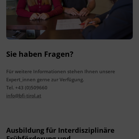
Leitung
Fachtrainer_in
Abschluss
Kursbesuchsbestätigung
Sie haben Fragen?
Hinweis
Für weitere Informationen stehen Ihnen unsere
Verlässlich planbar – Durchführung
Expert_innen gerne zur Verfügung.
garantiert.
Tel. +43 (0)509660
info@bfi-tirol.at
Veranstaltungsort
BFI Tirol Schulungszentrum
Museumstraße 20
6020 Innsbruck
Ausbildung für Interdisziplinäre
Frühförderung und